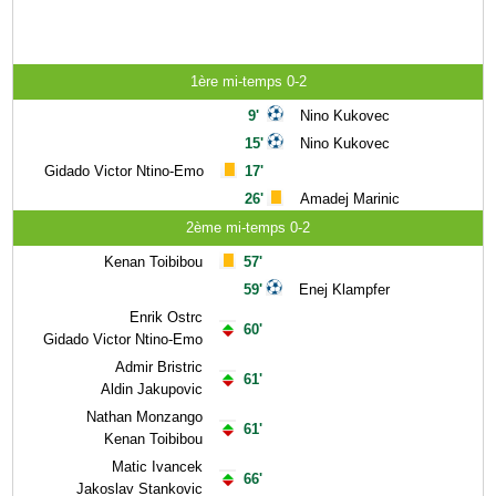
1ère mi-temps 0-2
9'
Nino Kukovec
15'
Nino Kukovec
Gidado Victor Ntino-Emo
17'
26'
Amadej Marinic
2ème mi-temps 0-2
Kenan Toibibou
57'
59'
Enej Klampfer
Enrik Ostrc
60'
Gidado Victor Ntino-Emo
Admir Bristric
61'
Aldin Jakupovic
Nathan Monzango
61'
Kenan Toibibou
Matic Ivancek
66'
Jakoslav Stankovic