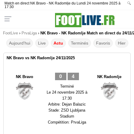
Match en direct NK Bravo - NK Radomlje du Lundi 24 novembre 2025 à
🔍
17:30
FootLive
›
PrvaLiga
›
NK Bravo - NK Radomlje Match en direct du 24/11/
Aujourd'hui
Live
Actu
Terminés
Favoris
Hier
NK Bravo vs NK Radomlje 24/11/2025
0
4
NK Bravo
NK Radomlje
Terminé
Le
24 novembre 2025 à
17:30
Arbitre:
Dejan Balazic
Stade:
ZSD Ljubljana
Stadium
Compétition:
PrvaLiga