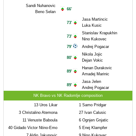
Sandi Nuhanovic
66'
Beno Selan
Jasa Martincic
73'
Luka Kusic
Stanislav Krapukhin
73'
Nino Kukovec
79'
Andrej Pogacar
Nikola Jojic
80'
Dejan Vokic
Hanan Durakovic
89'
Amadej Marinic
Jasa Jelen
89'
Andrej Pogacar
NK Bravo vs NK Radomlje composition
13
Uros Likar
1
Samo Pridgar
3
Christalino Atemona
27
Ivan Calusic
11
Venuste Baboula
6
Ognjen Gnjatic
40
Gidado Victor Ntino-Emo
5
Enej Klampfer
7
Aldin Jakupovic
9
Nino Kukovec