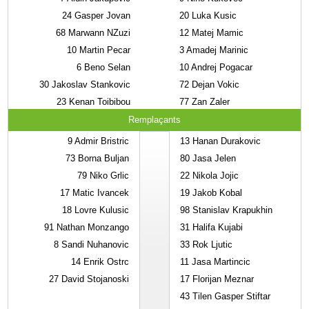
24
Gasper Jovan
20
Luka Kusic
68
Marwann NZuzi
12
Matej Mamic
10
Martin Pecar
3
Amadej Marinic
6
Beno Selan
10
Andrej Pogacar
30
Jakoslav Stankovic
72
Dejan Vokic
23
Kenan Toibibou
77
Zan Zaler
Remplaçants
9
Admir Bristric
13
Hanan Durakovic
73
Borna Buljan
80
Jasa Jelen
79
Niko Grlic
22
Nikola Jojic
17
Matic Ivancek
19
Jakob Kobal
18
Lovre Kulusic
98
Stanislav Krapukhin
91
Nathan Monzango
31
Halifa Kujabi
8
Sandi Nuhanovic
33
Rok Ljutic
14
Enrik Ostrc
11
Jasa Martincic
27
David Stojanoski
17
Florijan Meznar
43
Tilen Gasper Stiftar