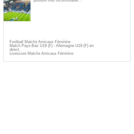
position très inconfortable…
Football Matchs Amicaux Féminins
Match Pays-Bas U19 (F) - Allemagne U19 (F) en
direct.
Livescore Matchs Amicaux Féminins