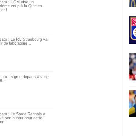
cato : L’OM vise un
xième coup à la Quinten
er !
cato : Le RC Strasbourg va
ir de laboratoire…
ato : 5 gros départs à venir
’OL…
cato : Le Stade Rennais a
vé son buteur pour cette
on !