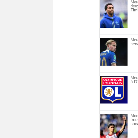
Mer
deu
Timb
Mer
serv
Merc
à l
Mer
trou
sais