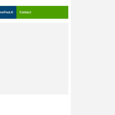
iveFoot.fr
Contact