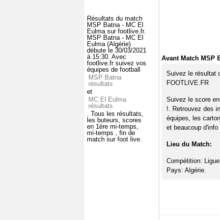
Résultats du match
MSP Batna - MC El
Eulma sur footlive.fr.
MSP Batna - MC El
Eulma (Algérie)
débute le 30/03/2021
à 15:30. Avec
Avant Match MSP B
footlive.fr suivez vos
équipes de football
Suivez le résultat
MSP Batna
FOOTLIVE.FR
résultats
et
MC El Eulma
Suivez le score e
résultats
!. Retrouvez des i
. Tous les résultats,
équipes, les carto
les buteurs, scores
en 1ère mi-temps,
et beaucoup d'info 
mi-temps , fin de
match sur foot live.
Lieu du Match:
Compétition: Ligue
Pays: Algérie.