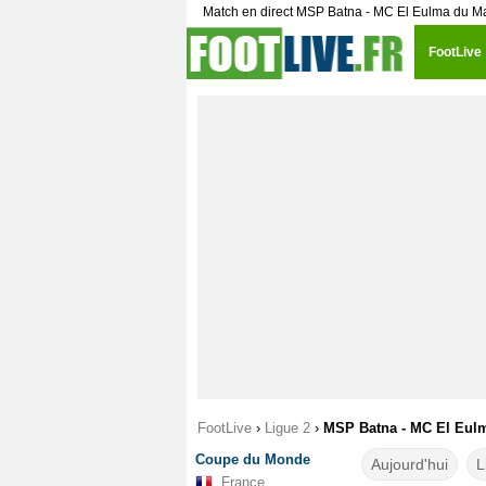
Match en direct MSP Batna - MC El Eulma du M
FootLive
FootLive
›
Ligue 2
›
MSP Batna - MC El Eulma
Coupe du Monde
Aujourd'hui
L
France