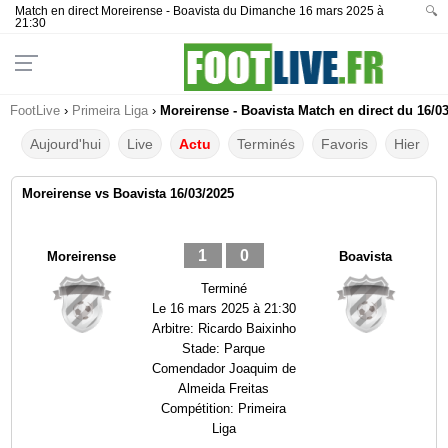
Match en direct Moreirense - Boavista du Dimanche 16 mars 2025 à
🔍
21:30
FootLive
›
Primeira Liga
›
Moreirense - Boavista Match en direct du 16/0
Aujourd'hui
Live
Actu
Terminés
Favoris
Hier
Moreirense vs Boavista 16/03/2025
1
0
Moreirense
Boavista
Terminé
Le
16 mars 2025 à 21:30
Arbitre:
Ricardo Baixinho
Stade:
Parque
Comendador Joaquim de
Almeida Freitas
Compétition:
Primeira
Liga