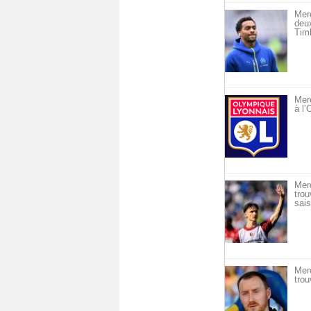
Mer
deu
Timb
Merc
à l
Mer
trou
sais
Mer
trou