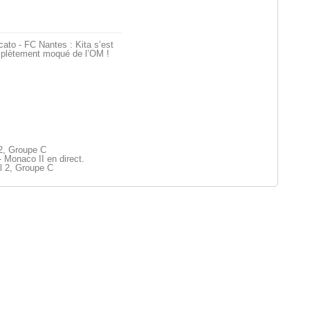
ato - FC Nantes : Kita s’est
plètement moqué de l’OM !
 2, Groupe C
Monaco II en direct.
l 2, Groupe C