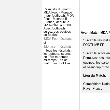
Résultats du match
MDA Foot - Monaco
II sur footlive.fr. MDA
Foot - Monaco II
(France) débute le
26/09/2020 à 18:00.
Avec footlive.fr
suivez vos équipes
Avant Match MDA F
de football
MDA Foot résultats
Suivez le résultat
et
FOOTLIVE.FR
Monaco II résultats
. Tous les résultats,
Suivez le score en
les buteurs, scores
en 1ère mi-temps,
Retrouvez des info
mi-temps , fin de
équipes, les carto
match sur foot live.
et beaucoup d'info 
Lieu du Match:
Compétition: Natio
Pays: France.