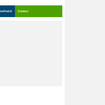
iveFoot.fr
Contact