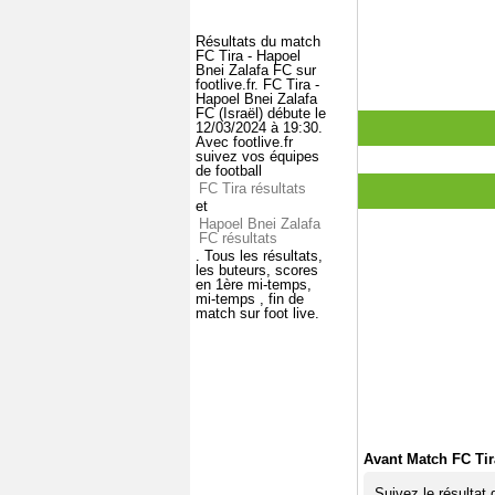
Résultats du match
FC Tira - Hapoel
Bnei Zalafa FC sur
footlive.fr. FC Tira -
Hapoel Bnei Zalafa
FC (Israël) débute le
12/03/2024 à 19:30.
Avec footlive.fr
suivez vos équipes
de football
FC Tira résultats
et
Hapoel Bnei Zalafa
FC résultats
. Tous les résultats,
les buteurs, scores
en 1ère mi-temps,
mi-temps , fin de
match sur foot live.
Avant Match FC Tir
Suivez le résultat