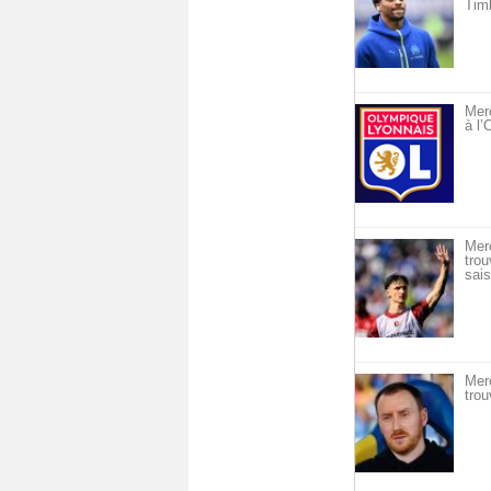
Timb
Merc
à l
Mer
trou
sais
Mer
trou