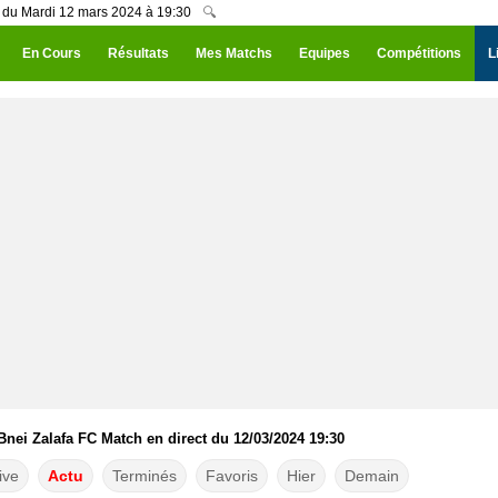
C du Mardi 12 mars 2024 à 19:30
🔍
En Cours
Résultats
Mes Matchs
Equipes
Compétitions
L
Bnei Zalafa FC Match en direct du 12/03/2024 19:30
ive
Actu
Terminés
Favoris
Hier
Demain