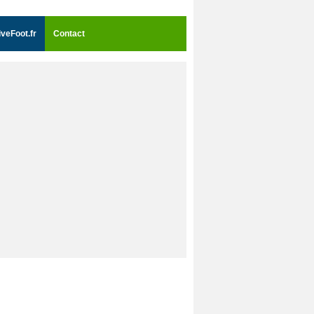
iveFoot.fr
Contact