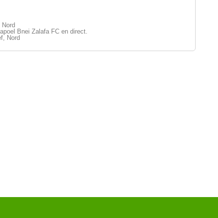
, Nord
apoel Bnei Zalafa FC en direct.
f, Nord