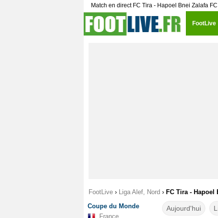
Match en direct FC Tira - Hapoel Bnei Zalafa F
FootLive
FootLive
›
Liga Alef, Nord
›
FC Tira - Hapoel 
Coupe du Monde
Aujourd'hui
L
France