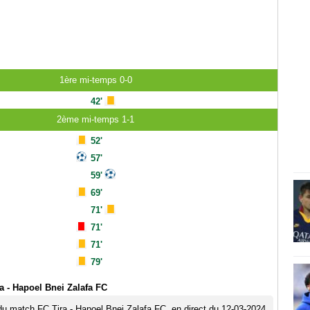
1ère mi-temps 0-0
42'
2ème mi-temps 1-1
52'
57'
59'
69'
71'
71'
71'
79'
a - Hapoel Bnei Zalafa FC
 du match FC Tira - Hapoel Bnei Zalafa FC, en direct du 12-03-2024