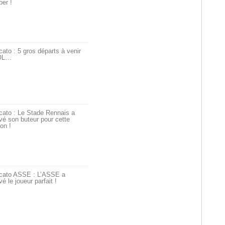
er !
ato : 5 gros départs à venir
’OL…
cato : Le Stade Rennais a
vé son buteur pour cette
on !
cato ASSE : L’ASSE a
vé le joueur parfait !