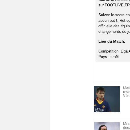
sur FOOTLIVE.FR
Suivez le score en
aucun but !. Retro
officielle des équi
changements de jou
Lieu du Match:
Compétition: Liga A
Pays: Israël.
Merc
reve
Vél
Mer
deu