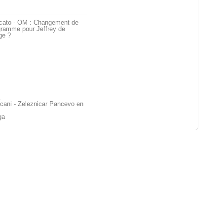
cato - OM : Changement de
gramme pour Jeffrey de
ge ?
cani - Zeleznicar Pancevo en
ga