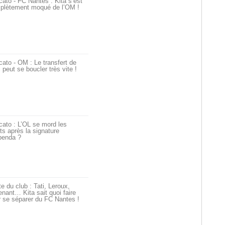
ato - FC Nantes : Kita s’est
plètement moqué de l’OM !
ato - OM : Le transfert de
i peut se boucler très vite !
ato : L’OL se mord les
ts après la signature
penda ?
e du club : Tati, Leroux,
nant… Kita sait quoi faire
 se séparer du FC Nantes !