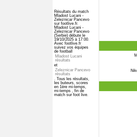
Résultats du match
Mladost Lucani -
Zeleznicar Pancevo
sur footlive.fr.
Mladost Lucani -
Zeleznicar Pancevo
(Serbie) débute le
19/10/2025 à 17:00.
Avec footlive.fr
suivez vos équipes
de football
M
Mladost Lucani
résultats
et
Zeleznicar Pancevo
Nik
résultats
. Tous les résultats,
les buteurs, scores
en 1ère mi-temps,
mi-temps , fin de
match sur foot live.