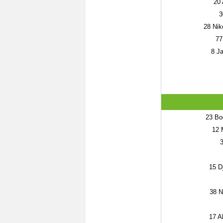
20
3
28
Niko
77
8
Ja
23
Bog
12
M
15
Dj
38
Ne
17
Al