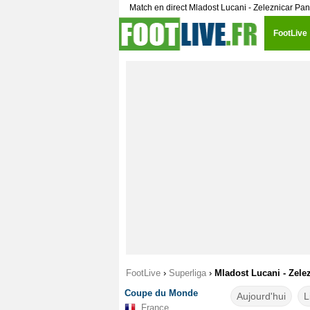
Match en direct Mladost Lucani - Zeleznicar P
FootLive
FootLive
›
Superliga
›
Mladost Lucani - Zele
Coupe du Monde
Aujourd'hui
L
France