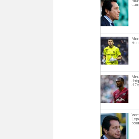
Merc
com
Merc
Rull
Merc
doig
d’O
Vent
Lepe
pour