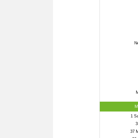
Ne
M
M
1
Sa
3
37
M