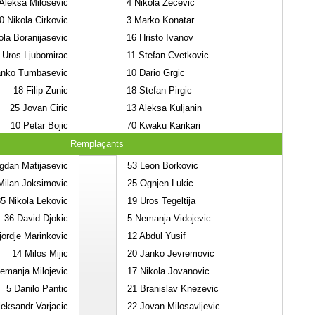
Aleksa Milosevic
4
Nikola Zecevic
0
Nikola Cirkovic
3
Marko Konatar
la Boranijasevic
16
Hristo Ivanov
Uros Ljubomirac
11
Stefan Cvetkovic
nko Tumbasevic
10
Dario Grgic
18
Filip Zunic
18
Stefan Pirgic
25
Jovan Ciric
13
Aleksa Kuljanin
10
Petar Bojic
70
Kwaku Karikari
Remplaçants
dan Matijasevic
53
Leon Borkovic
ilan Joksimovic
25
Ognjen Lukic
35
Nikola Lekovic
19
Uros Tegeltija
36
David Djokic
5
Nemanja Vidojevic
ordje Marinkovic
12
Abdul Yusif
14
Milos Mijic
20
Janko Jevremovic
manja Milojevic
17
Nikola Jovanovic
5
Danilo Pantic
21
Branislav Knezevic
eksandr Varjacic
22
Jovan Milosavljevic