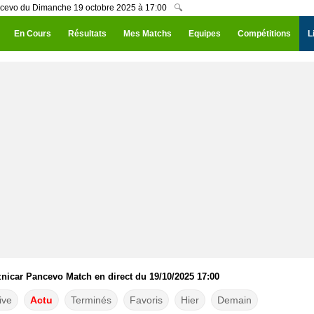
ancevo du Dimanche 19 octobre 2025 à 17:00
🔍
En Cours
Résultats
Mes Matchs
Equipes
Compétitions
L
znicar Pancevo Match en direct du 19/10/2025 17:00
ive
Actu
Terminés
Favoris
Hier
Demain