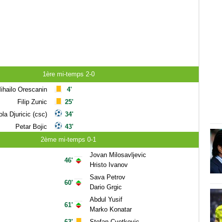
1ère mi-temps 2-0
ihailo Orescanin
4'
Filip Zunic
25'
ola Djuricic (csc)
34'
Petar Bojic
43'
2ème mi-temps 0-1
Jovan Milosavljevic
46'
Hristo Ivanov
Sava Petrov
60'
Dario Grgic
Abdul Yusif
61'
Marko Konatar
63'
Stefan Cvetkovic