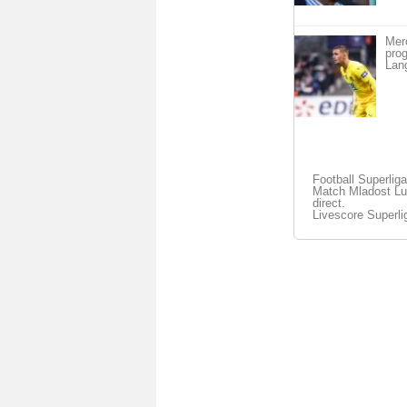
Mer
pro
Lan
Football Superliga
Match Mladost Lu
direct.
Livescore Superli