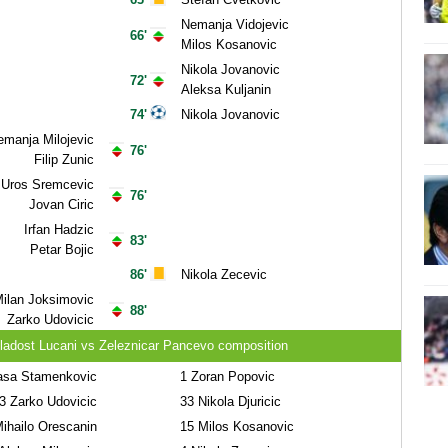
Nemanja Vidojevic
66'
Milos Kosanovic
Nikola Jovanovic
72'
Aleksa Kuljanin
74'
Nikola Jovanovic
manja Milojevic
76'
Filip Zunic
Uros Sremcevic
76'
Jovan Ciric
Irfan Hadzic
83'
Petar Bojic
86'
Nikola Zecevic
ilan Joksimovic
88'
Zarko Udovicic
ladost Lucani vs Zeleznicar Pancevo composition
sa Stamenkovic
1
Zoran Popovic
3
Zarko Udovicic
33
Nikola Djuricic
ihailo Orescanin
15
Milos Kosanovic