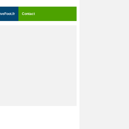
iveFoot.fr
Contact