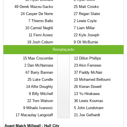
49
Derek Mazou-Sacko
25
Matt Crooks
24
Casper De Norre
27
Regan Slater
7
Thierno Ballo
2
Lewie Coyle
10
Camiel Neghli
7
Liam Millar
11
Femi Azeez
22
Kyle Joseph
19
Josh Coburn
9
Oli McBurnie
Remplaçants
15
Max Crocombe
12
Dillon Phillips
2
Dan McNamara
23
Akin Famewo
67
Barry Bannan
37
Paddy McNair
25
Luke Cundle
10
Mohamed Belloumi
14
Alfie Doughty
26
Kieran Dowell
8
Billy Mitchell
13
Yu Hirakawa
22
Tom Watson
36
Lewis Koumas
9
Mihailo Ivanovic
5
John Lundstram
17
Macaulay Langstaff
21
Joe Gelhardt
Avant Match Millwall - Hull City