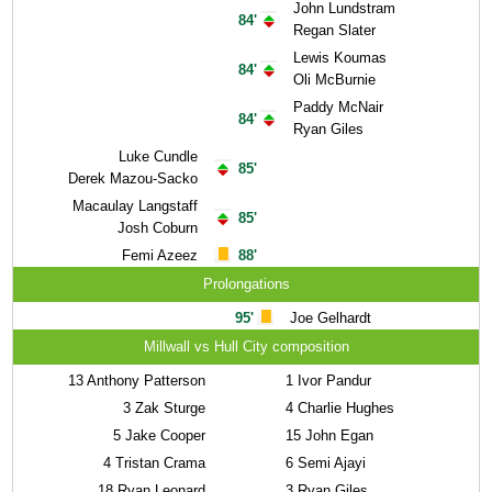
John Lundstram
84'
Regan Slater
Lewis Koumas
84'
Oli McBurnie
Paddy McNair
84'
Ryan Giles
Luke Cundle
85'
Derek Mazou-Sacko
Macaulay Langstaff
85'
Josh Coburn
Femi Azeez
88'
Prolongations
95'
Joe Gelhardt
Millwall vs Hull City composition
13
Anthony Patterson
1
Ivor Pandur
3
Zak Sturge
4
Charlie Hughes
5
Jake Cooper
15
John Egan
4
Tristan Crama
6
Semi Ajayi
18
Ryan Leonard
3
Ryan Giles