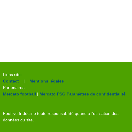
Liens site:
Contact
|
Mentions légales
Partenaires:
Mercato football
|
Mercato PSG
Paramètres de confidentialité
Footlive.fr décline toute responsabilité quand a l'utilisation des
données du site.