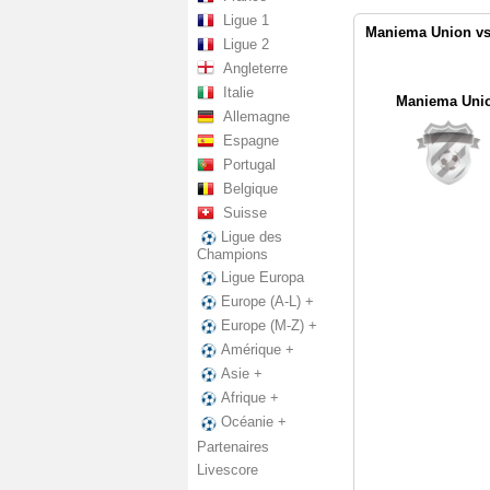
Ligue 1
Maniema Union vs 
Ligue 2
Angleterre
Italie
Maniema Uni
Allemagne
Espagne
Portugal
Belgique
Suisse
Ligue des
Champions
Ligue Europa
Europe (A-L) +
Europe (M-Z) +
Amérique +
Asie +
Afrique +
Océanie +
Partenaires
Livescore