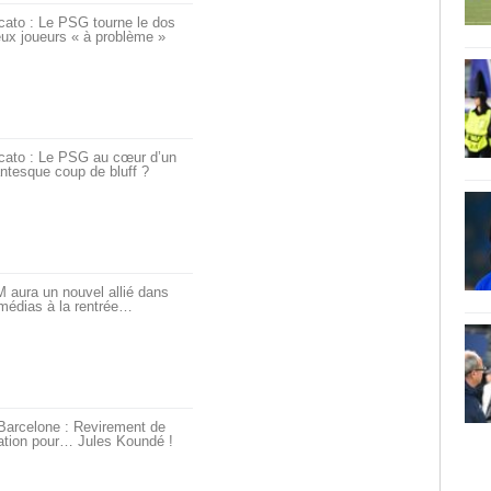
cato : Le PSG tourne le dos
ux joueurs « à problème »
cato : Le PSG au cœur d’un
ntesque coup de bluff ?
 aura un nouvel allié dans
médias à la rentrée…
Barcelone : Revirement de
ation pour… Jules Koundé !