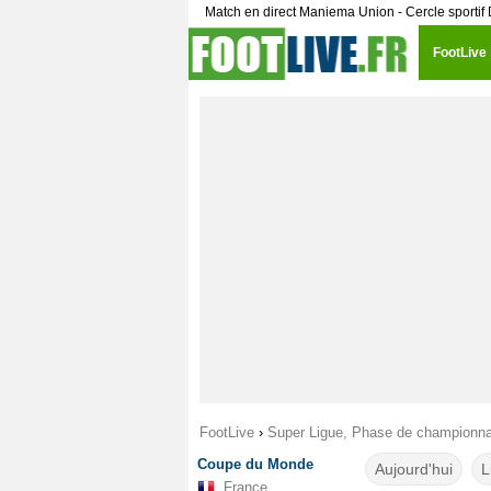
Match en direct Maniema Union - Cercle sportif
FootLive
FootLive
›
Super Ligue, Phase de championna
Coupe du Monde
Aujourd'hui
L
France