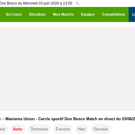
 Don Bosco du Mercredi 03 juin 2026 à 13:00
🔍
En Cours
Résultats
Mes Matchs
Equipes
Compétitions
L
t
›
Maniema Union - Cercle sportif Don Bosco Match en direct du 03/06/2
ive
Actu
Terminés
Favoris
Hier
Demain