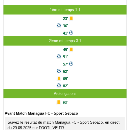
1ère mi-temps 1-1
23'
36'
41'
2ème mi-temps 3-1
49'
51'
57'
62'
69'
82'
Prolongations
93'
Avant Match Managua FC - Sport Sebaco
Suivez le résultat du match Managua FC - Sport Sebaco, en direct
du 29-09-2025 sur FOOTLIVE.FR