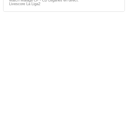
Match Malaga CF - CD Leganés en direct.
Livescore La Liga2