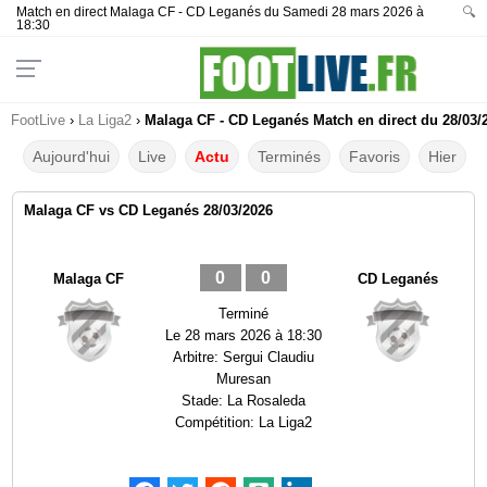
Match en direct Malaga CF - CD Leganés du Samedi 28 mars 2026 à
🔍
18:30
FootLive
›
La Liga2
›
Malaga CF - CD Leganés Match en direct du 28/03/
Aujourd'hui
Live
Actu
Terminés
Favoris
Hier
Malaga CF vs CD Leganés 28/03/2026
0
0
Malaga CF
CD Leganés
Terminé
Le
28 mars 2026 à 18:30
Arbitre:
Sergui Claudiu
Muresan
Stade:
La Rosaleda
Compétition:
La Liga2