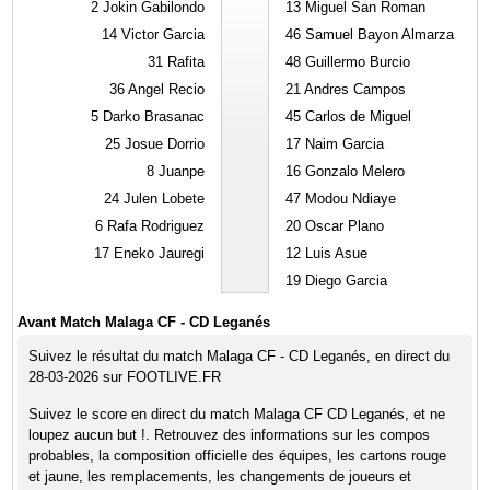
2
Jokin Gabilondo
13
Miguel San Roman
14
Victor Garcia
46
Samuel Bayon Almarza
31
Rafita
48
Guillermo Burcio
36
Angel Recio
21
Andres Campos
5
Darko Brasanac
45
Carlos de Miguel
25
Josue Dorrio
17
Naim Garcia
8
Juanpe
16
Gonzalo Melero
24
Julen Lobete
47
Modou Ndiaye
6
Rafa Rodriguez
20
Oscar Plano
17
Eneko Jauregi
12
Luis Asue
19
Diego Garcia
Avant Match Malaga CF - CD Leganés
Suivez le résultat du match Malaga CF - CD Leganés, en direct du
28-03-2026 sur FOOTLIVE.FR
Suivez le score en direct du match Malaga CF CD Leganés, et ne
loupez aucun but !. Retrouvez des informations sur les compos
probables, la composition officielle des équipes, les cartons rouge
et jaune, les remplacements, les changements de joueurs et