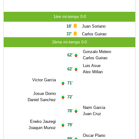
1ère mi-temps 0-0
18'
Juan Soriano
37'
Carlos Guirao
2ème mi-temps 0-0
Gonzalo Melero
62'
Carlos Guirao
Luis Asue
62'
Alex Millan
Victor Garcia
71'
Josue Dorrio
72'
Daniel Sanchez
Naim Garcia
78'
Juan Cruz
Eneko Jauregi
79'
Joaquin Munoz
Oscar Plano
89'