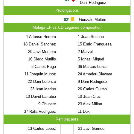
Dani Rodriguez
Prolongations
92'
Gonzalo Melero
Malaga CF vs CD Leganés composition
1
Alfonso Herrero
1
Juan Soriano
18
Daniel Sanchez
15
Enric Franquesa
20
Javi Montero
2
Marvel
16
Diego Murillo
5
Ignasi Miquel
3
Carlos Puga
36
Marcos Leiva
11
Joaquin Munoz
24
Amadou Diawara
22
Dani Lorenzo
9
Dani Rodriguez
23
Izan Merino
26
Carlos Guirao
10
David Larrubia
10
Juan Cruz
9
Chupete
23
Alex Millan
37
Rafa Rodriguez
11
Duk
Remplaçants
13
Carlos Lopez
31
Javi Garrido