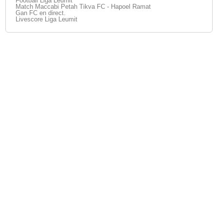
Football Liga Leumit
Match Maccabi Petah Tikva FC - Hapoel Ramat
Gan FC en direct.
Livescore Liga Leumit