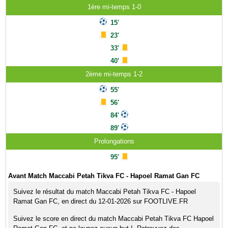
1ère mi-temps 1-0
15'
23'
33'
40'
2ème mi-temps 1-2
55'
56'
84'
89'
Prolongations
95'
Avant Match Maccabi Petah Tikva FC - Hapoel Ramat Gan FC
Suivez le résultat du match Maccabi Petah Tikva FC - Hapoel
Ramat Gan FC, en direct du 12-01-2026 sur FOOTLIVE.FR
Suivez le score en direct du match Maccabi Petah Tikva FC Hapoel