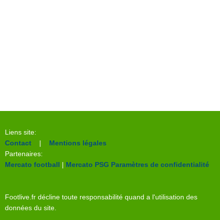
Liens site:
Contact
|
Mentions légales
Partenaires:
Mercato football
|
Mercato PSG
Paramètres de confidentialité
Footlive.fr décline toute responsabilité quand a l'utilisation des
données du site.