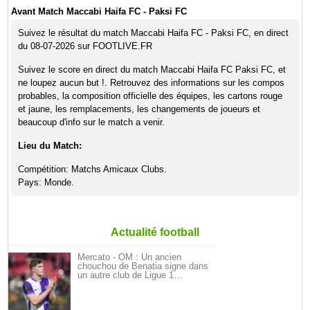
Avant Match Maccabi Haifa FC - Paksi FC
Suivez le résultat du match Maccabi Haifa FC - Paksi FC, en direct
du 08-07-2026 sur FOOTLIVE.FR
Suivez le score en direct du match Maccabi Haifa FC Paksi FC, et
ne loupez aucun but !. Retrouvez des informations sur les compos
probables, la composition officielle des équipes, les cartons rouge
et jaune, les remplacements, les changements de joueurs et
beaucoup d'info sur le match a venir.
Lieu du Match:
Compétition: Matchs Amicaux Clubs.
Pays: Monde.
Actualité football
Mercato - OM : Un ancien
chouchou de Benatia signe dans
un autre club de Ligue 1…