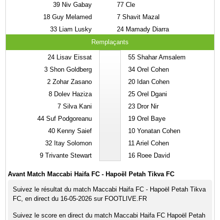
39
Niv Gabay
77
Cle
18
Guy Melamed
7
Shavit Mazal
33
Liam Lusky
24
Mamady Diarra
Remplaçants
24
Lisav Eissat
55
Shahar Amsalem
3
Shon Goldberg
34
Orel Cohen
2
Zohar Zasano
20
Idan Cohen
8
Dolev Haziza
25
Orel Dgani
7
Silva Kani
23
Dror Nir
44
Suf Podgoreanu
19
Orel Baye
40
Kenny Saief
10
Yonatan Cohen
32
Itay Solomon
11
Ariel Cohen
9
Trivante Stewart
16
Roee David
Avant Match Maccabi Haifa FC - Hapoël Petah Tikva FC
Suivez le résultat du match Maccabi Haifa FC - Hapoël Petah Tikva
FC, en direct du 16-05-2026 sur FOOTLIVE.FR
Suivez le score en direct du match Maccabi Haifa FC Hapoël Petah