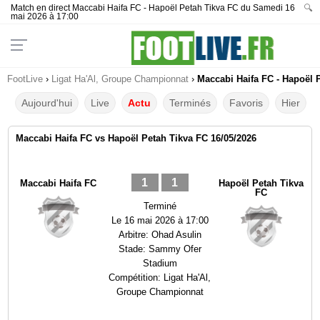
Match en direct Maccabi Haifa FC - Hapoël Petah Tikva FC du Samedi 16
🔍
mai 2026 à 17:00
FootLive
›
Ligat Ha'Al, Groupe Championnat
›
Maccabi Haifa FC - Hapoël P
Aujourd'hui
Live
Actu
Terminés
Favoris
Hier
Maccabi Haifa FC vs Hapoël Petah Tikva FC 16/05/2026
1
1
Maccabi Haifa FC
Hapoël Petah Tikva
FC
Terminé
Le
16 mai 2026 à 17:00
Arbitre:
Ohad Asulin
Stade:
Sammy Ofer
Stadium
Compétition:
Ligat Ha'Al,
Groupe Championnat