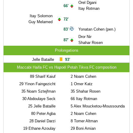
Orel Dgani
66'
Itay Rotman
Itay Solomon
72'
Guy Melamed
83'
Yonatan Cohen (pen.)
Dror Nir
87'
Shahar Rosen
Prolongations
Jelle Bataille
93'
Maccabi Haifa FC vs Hapoël Petah Tikva FC composition
89
Sharif Kaiuf
2
Noam Cohen
29
Yinon Faingezicht
1
Omer Katz
35
Noam Sztejfman
35
Shahar Rosen
30
Abdoulaye Seck
66
Itay Rotman
25
Jelle Bataille
5
Alex Moucketou-Moussounda
80
Peter Agba
2
Noam Cohen
28
Daniel Darzi
8
Tomer Altman
19
Ethane Azoulay
29
Boni Amian