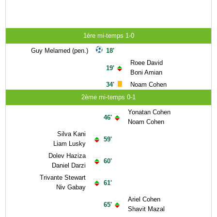
1ère mi-temps 1-0
Guy Melamed (pen.)
18'
Roee David
19'
Boni Amian
34'
Noam Cohen
2ème mi-temps 0-1
Yonatan Cohen
46'
Noam Cohen
Silva Kani
59'
Liam Lusky
Dolev Haziza
60'
Daniel Darzi
Trivante Stewart
61'
Niv Gabay
Ariel Cohen
65'
Shavit Mazal