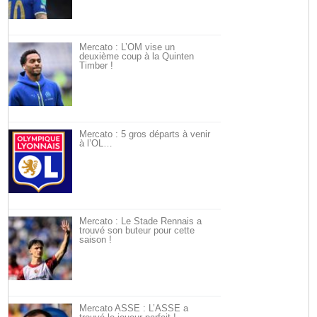
Mercato : L’OM vise un
deuxième coup à la Quinten
Timber !
Mercato : 5 gros départs à venir
à l’OL…
Mercato : Le Stade Rennais a
trouvé son buteur pour cette
saison !
Mercato ASSE : L’ASSE a