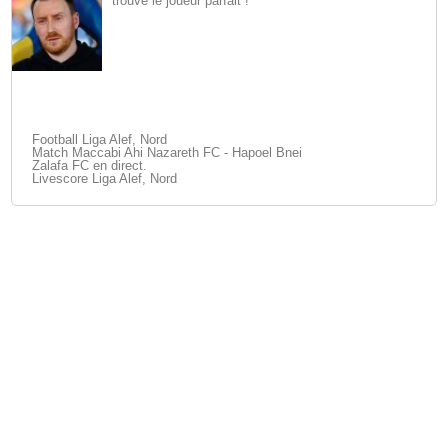
trouvé le joueur parfait !
Football Liga Alef, Nord
Match Maccabi Ahi Nazareth FC - Hapoel Bnei
Zalafa FC en direct.
Livescore Liga Alef, Nord