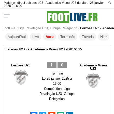
Match en direct Leixoes U23 - Academico Viseu U23 du Mardi 28 janvier
🔍
2025 à 16:00
FootLive
›
Liga Revelação U23, Groupe Relégation
›
Leixoes U23 - Academ
Aujourd'hui
Live
Actu
Terminés
Favoris
Hier
Leixoes U23 vs Academico Viseu U23 28/01/2025
1
0
Leixoes U23
Academico Viseu
U23
Terminé
Le
28 janvier 2025 à
16:00
Compétition:
Liga
Revelação U23, Groupe
Relégation