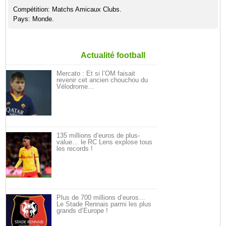
Compétition: Matchs Amicaux Clubs.
Pays: Monde.
Actualité football
Mercato : Et si l’OM faisait
revenir cet ancien chouchou du
Vélodrome…
135 millions d’euros de plus-
value… le RC Lens explose tous
les records !
Plus de 700 millions d’euros…
Le Stade Rennais parmi les plus
grands d’Europe !