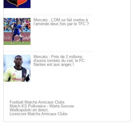
Mercato : L’OM se fait mettre à
l’amende deux fois par le TFC ?
Mercato : Près de 2 millions
d’euros tombés du ciel, le FC
Nantes est aux anges !
Football Matchs Amicaux Clubs
Match KS Polkowice - Warta Gorzow
Wielkopolski en direct.
Livescore Matchs Amicaux Clubs