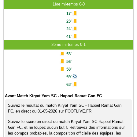
1ère mi-temps 0-0
17'
23'
24'
41'
2ème mi-temps 0-1
53'
56'
58'
59'
63'
Avant Match Kiryat Yam SC - Hapoel Ramat Gan FC
Suivez le résultat du match Kiryat Yam SC - Hapoel Ramat Gan
FC, en direct du 01-05-2026 sur FOOTLIVE.FR
Suivez le score en direct du match Kiryat Yam SC Hapoel Ramat
Gan FC, et ne loupez aucun but !. Retrouvez des informations sur
les compos probables, la composition officielle des équipes, les