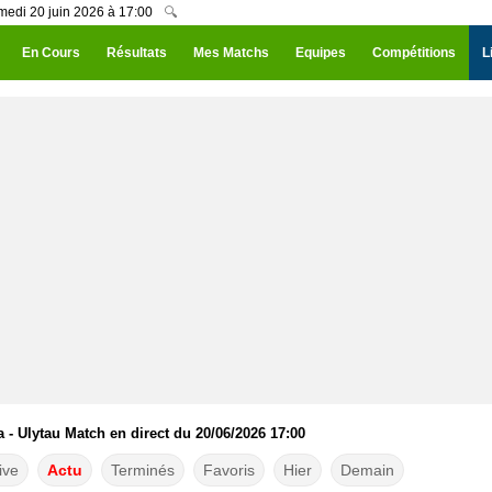
amedi 20 juin 2026 à 17:00
🔍
En Cours
Résultats
Mes Matchs
Equipes
Compétitions
L
 - Ulytau Match en direct du 20/06/2026 17:00
ive
Actu
Terminés
Favoris
Hier
Demain