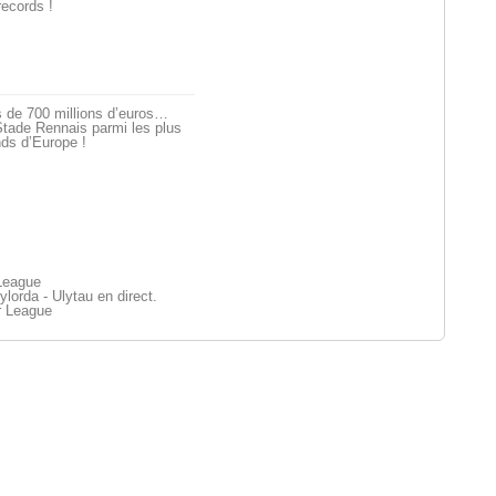
records !
 de 700 millions d’euros…
tade Rennais parmi les plus
ds d’Europe !
League
lorda - Ulytau en direct.
r League