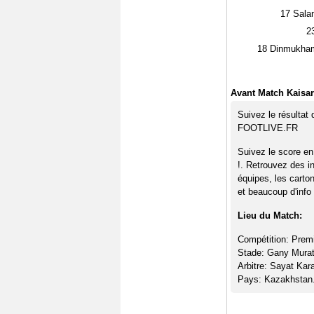
17
Sala
2
18
Dinmukham
Avant Match Kaisar
Suivez le résultat
FOOTLIVE.FR
Suivez le score en
!. Retrouvez des i
équipes, les carto
et beaucoup d'info 
Lieu du Match:
Compétition: Prem
Stade: Gany Mura
Arbitre: Sayat Kar
Pays: Kazakhstan