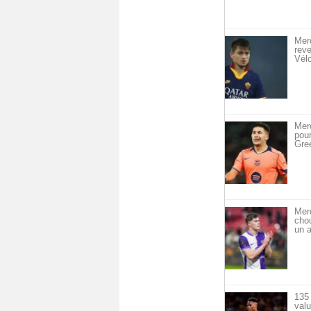
Merc
reve
Vél
Merc
pou
Gre
Mer
cho
un a
135 
val