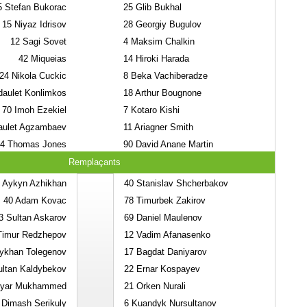
5
Stefan Bukorac
25
Glib Bukhal
15
Niyaz Idrisov
28
Georgiy Bugulov
12
Sagi Sovet
4
Maksim Chalkin
42
Miqueias
14
Hiroki Harada
24
Nikola Cuckic
8
Beka Vachiberadze
aulet Konlimkos
18
Arthur Bougnone
70
Imoh Ezekiel
7
Kotaro Kishi
ulet Agzambaev
11
Ariagner Smith
4
Thomas Jones
90
David Anane Martin
Remplaçants
Aykyn Azhikhan
40
Stanislav Shcherbakov
40
Adam Kovac
78
Timurbek Zakirov
3
Sultan Askarov
69
Daniel Maulenov
imur Redzhepov
12
Vadim Afanasenko
ykhan Tolegenov
17
Bagdat Daniyarov
ltan Kaldybekov
22
Ernar Kospayev
iyar Mukhammed
21
Orken Nurali
Dimash Serikuly
6
Kuandyk Nursultanov