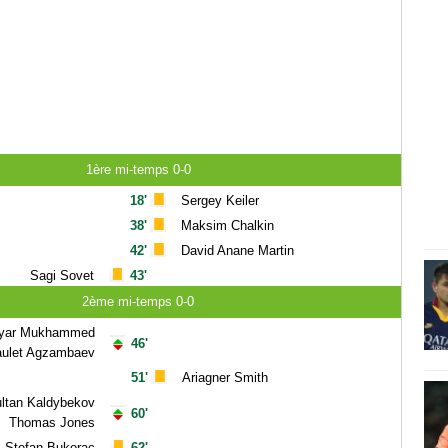
1ère mi-temps 0-0
18'
Sergey Keiler
38'
Maksim Chalkin
42'
David Anane Martin
Sagi Sovet
43'
2ème mi-temps 0-0
iyar Mukhammed
46'
aulet Agzambaev
51'
Ariagner Smith
ltan Kaldybekov
60'
Thomas Jones
Stefan Bukorac
62'