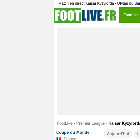
Match en direct Kaisar Kyzylorda - Ulytau du S
FootLive
FootLive
›
Premier League
›
Kaisar Kyzylorda
Coupe du Monde
Aujourd'hui
L
France