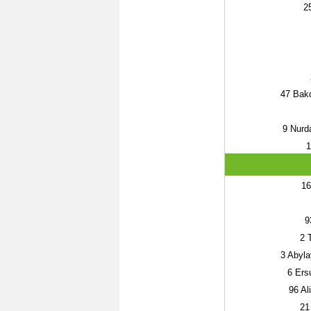
2
47
Bakd
9
Nurda
1
16
9
2
T
3
Abyla
6
Ersu
96
Al
21