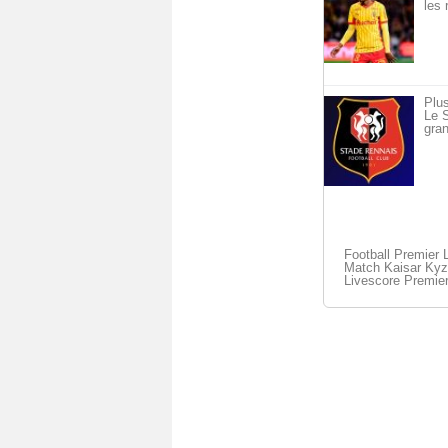
les 
Plus
Le S
gran
Football Premier 
Match Kaisar Kyzy
Livescore Premie