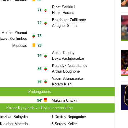
Rinat Serikkul
71'
Hiroki Harada
Bakdaulet Zulfikarov
72'
Ariagner Smith
Muslim Zhumat
73'
aulet Konlimkos
Miqueias
73'
Abzal Taubay
79'
Beka Vachiberadze
Kuandyk Nursultanov
86'
Arthur Bougnone
Vadim Afanasenko
86'
Kotaro Kishi
Prolongations
94'
Maksim Chalkin
Kaisar Kyzylorda vs Ulytau composition
imzhan Salaydin
1
Dmitriy Nepogodov
Klaidher Macedo
3
Sergey Keiler