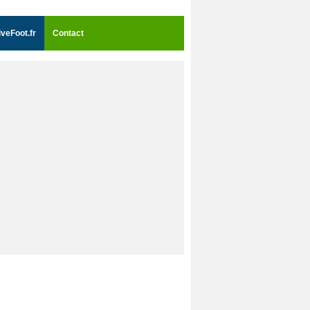
iveFoot.fr
Contact