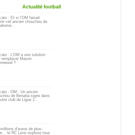
Actualité football
ato : Et si l’OM faisait
nir cet ancien chouchou du
odrome…
ato : L’OM a une solution
r remplacer Mason
enwood ?
cato - OM : Un ancien
uchou de Benatia signe dans
utre club de Ligue 1…
millions d’euros de plus-
ue… le RC Lens explose tous