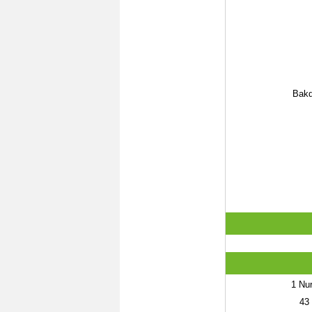
Bakd
1
Nur
43