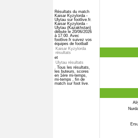
Résultats du match
Kaisar Kyzylorda -
Ulytau sur footlive.fr.
Kaisar Kyzylorda -
Ulytau (Kazakhstan)
débute le 20/06/2026
à 17:00. Avec
footlive.fr suivez vos
équipes de football
Kaisar Kyzylorda
résultats
et
Ulytau résultats
. Tous les résultats,
les buteurs, scores
en 1ère mi-temps,
mi-temps , fin de
match sur foot live.
Al
Nurd
Ersu