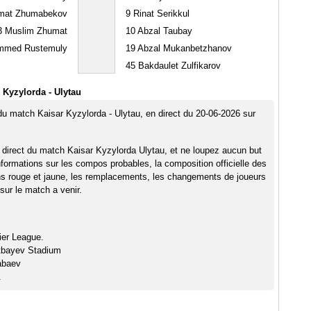
mat Zhumabekov
9
Rinat Serikkul
3
Muslim Zhumat
10
Abzal Taubay
med Rustemuly
19
Abzal Mukanbetzhanov
45
Bakdaulet Zulfikarov
 Kyzylorda - Ulytau
 du match Kaisar Kyzylorda - Ulytau, en direct du 20-06-2026 sur
 direct du match Kaisar Kyzylorda Ulytau, et ne loupez aucun but
nformations sur les compos probables, la composition officielle des
ns rouge et jaune, les remplacements, les changements de joueurs
sur le match a venir.
ier League.
tbayev Stadium
abaev
.