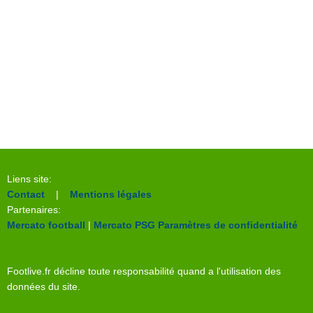
Liens site:
Contact
|
Mentions légales
Partenaires:
Mercato football
|
Mercato PSG
Paramètres de confidentialité
Footlive.fr décline toute responsabilité quand a l'utilisation des
données du site.