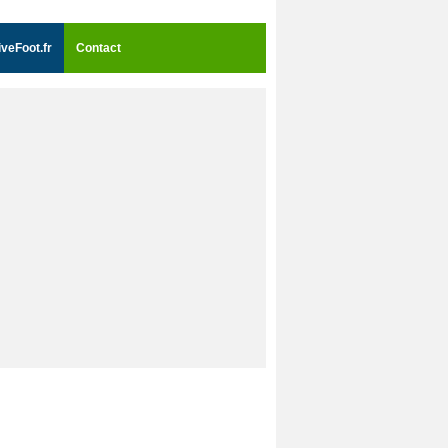
iveFoot.fr
Contact