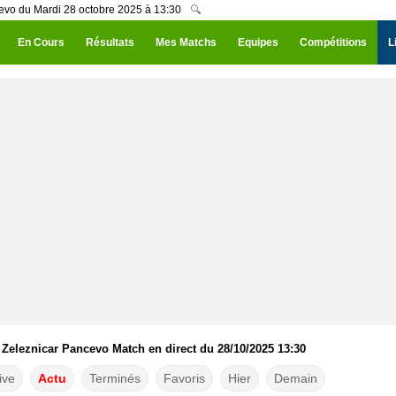
cevo du Mardi 28 octobre 2025 à 13:30
🔍
En Cours
Résultats
Mes Matchs
Equipes
Compétitions
L
- Zeleznicar Pancevo Match en direct du 28/10/2025 13:30
ive
Actu
Terminés
Favoris
Hier
Demain