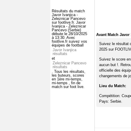
Résultats du match
Javor Ivanjica -
Zeleznicar Pancevo
sur footlive.fr. Javor
Ivanjica - Zeleznicar
Pancevo (Serbie)
débute le 28/10/2025
Avant Match Javor 
à 13:30. Avec
footlive.fr suivez vos
Suivez le résultat
équipes de football
2025 sur FOOTLI
Javor Ivanjica
résultats
et
Suivez le score en
Zeleznicar Pancevo
aucun but !. Retro
résultats
officielle des équi
. Tous les résultats,
les buteurs, scores
changements de jou
en 1ère mi-temps,
mi-temps , fin de
Lieu du Match:
match sur foot live.
Compétition: Coup
Pays: Serbie.