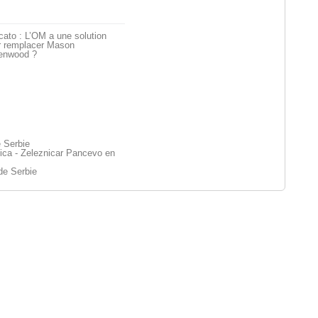
ato : L’OM a une solution
r remplacer Mason
enwood ?
 Serbie
ica - Zeleznicar Pancevo en
de Serbie