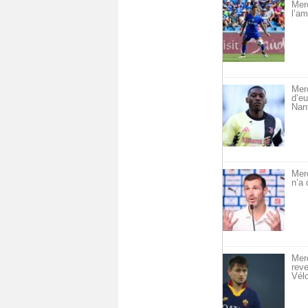
Merc
l’am
Merc
d’eu
Nan
Mer
n’a 
Merc
reve
Vél