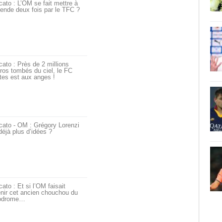
ato : L’OM se fait mettre à
ende deux fois par le TFC ?
ato : Près de 2 millions
ros tombés du ciel, le FC
tes est aux anges !
cato - OM : Grégory Lorenzi
déjà plus d’idées ?
ato : Et si l’OM faisait
nir cet ancien chouchou du
odrome…