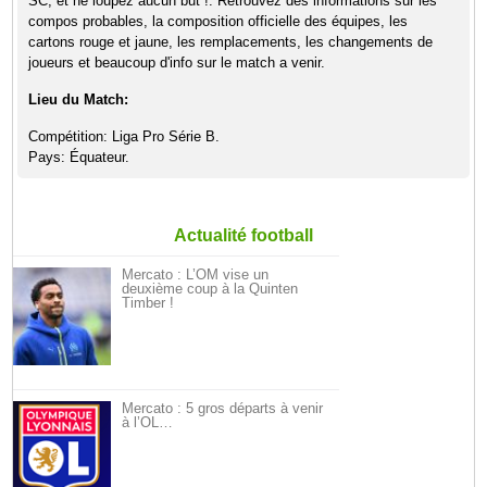
SC, et ne loupez aucun but !. Retrouvez des informations sur les
compos probables, la composition officielle des équipes, les
cartons rouge et jaune, les remplacements, les changements de
joueurs et beaucoup d'info sur le match a venir.
Lieu du Match:
Compétition: Liga Pro Série B.
Pays: Équateur.
Actualité football
Mercato : L’OM vise un
deuxième coup à la Quinten
Timber !
Mercato : 5 gros départs à venir
à l’OL…