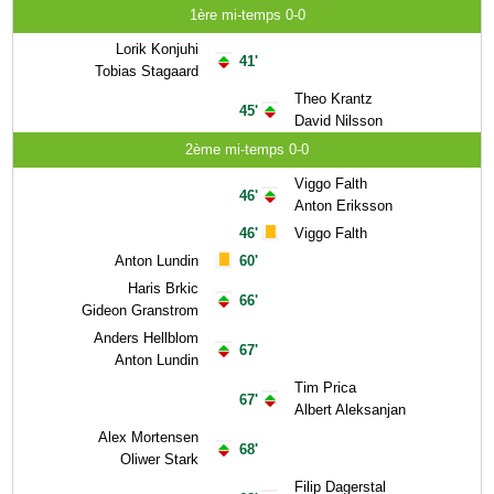
1ère mi-temps 0-0
Lorik Konjuhi
41'
Tobias Stagaard
Theo Krantz
45'
David Nilsson
2ème mi-temps 0-0
Viggo Falth
46'
Anton Eriksson
46'
Viggo Falth
Anton Lundin
60'
Haris Brkic
66'
Gideon Granstrom
Anders Hellblom
67'
Anton Lundin
Tim Prica
67'
Albert Aleksanjan
Alex Mortensen
68'
Oliwer Stark
Filip Dagerstal