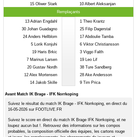
15
Oliwer Stark
10
Albert Aleksanjan
Remplaçants
13
Adrian Engdahl
1
Theo Krantz
30
Johan Guadagno
25
Filip Dagerstal
24
Anders Hellblom
17
Abdoulie Tamba
5
Lorik Konjuhi
6
Viktor Christiansson
19
Haris Brkic
3
Viggo Falth
7
Marinus Larsen
19
Leo Lif
20
Gustav Nordh
38
Ture Sandberg
12
Alex Mortensen
28
Ake Andersson
14
Jakob Skille
9
Tim Prica
Avant Match IK Brage - IFK Norrkoping
Suivez le résultat du match IK Brage - IFK Norrkoping, en direct du
16-05-2026 sur FOOTLIVE.FR
Suivez le score en direct du match IK Brage IFK Norrkoping, et ne
loupez aucun but !. Retrouvez des informations sur les compos
probables, la composition officielle des équipes, les cartons rouge