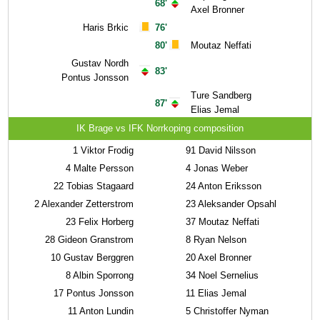
68'
Axel Bronner
Haris Brkic
76'
80'
Moutaz Neffati
Gustav Nordh
83'
Pontus Jonsson
Ture Sandberg
87'
Elias Jemal
IK Brage vs IFK Norrkoping composition
1
Viktor Frodig
91
David Nilsson
4
Malte Persson
4
Jonas Weber
22
Tobias Stagaard
24
Anton Eriksson
2
Alexander Zetterstrom
23
Aleksander Opsahl
23
Felix Horberg
37
Moutaz Neffati
28
Gideon Granstrom
8
Ryan Nelson
10
Gustav Berggren
20
Axel Bronner
8
Albin Sporrong
34
Noel Sernelius
17
Pontus Jonsson
11
Elias Jemal
11
Anton Lundin
5
Christoffer Nyman