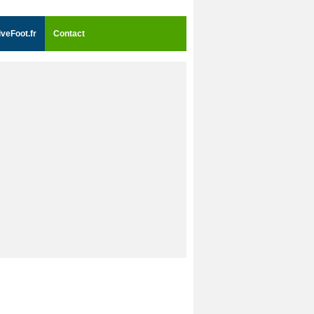
iveFoot.fr
Contact