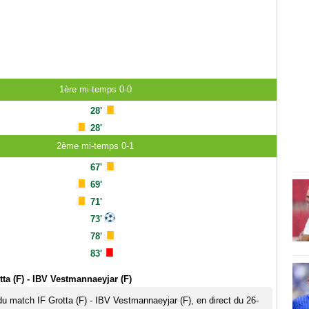
1ère mi-temps 0-0
28'
28'
2ème mi-temps 0-1
67'
69'
71'
73'
78'
83'
ta (F) - IBV Vestmannaeyjar (F)
 du match IF Grotta (F) - IBV Vestmannaeyjar (F), en direct du 26-