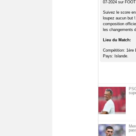
07-2024 sur FOO
Suivez le score en
loupez aucun but !
composition offici
les changements de
Lieu du Match:
Compétition: 1ère 
Pays: Islande.
PSG 
sup
Mer
pass