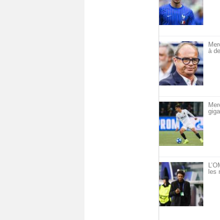
Mer
à de
Mer
giga
L’OM
les 