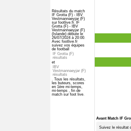
Résultats du match
IF Grotta (F) - IBV
Vestmannaeyjar (F)
sur footlive.fr. IF
Grotta (F) - IBV
Vestmannaeyjar (F)
(Islande) débute le
26/07/2024 à 20:00.
Avec footlive.fr
suivez vos équipes
de football
IF Grotta (F)
résultats
et
IBV
Vestmannaeyjar (F)
résultats
. Tous les résultats,
les buteurs, scores
en 1ère mi-temps,
mi-temps , fin de
match sur foot live.
Avant Match IF Grot
Suivez le résultat