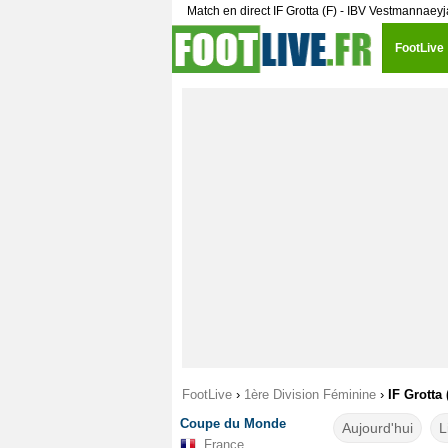
Match en direct IF Grotta (F) - IBV Vestmannaeyj
FootLive
FootLive
›
1ère Division Féminine
›
IF Grotta
Coupe du Monde
Aujourd'hui
L
France