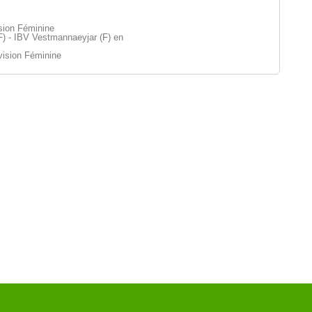
ision Féminine
F) - IBV Vestmannaeyjar (F) en
vision Féminine