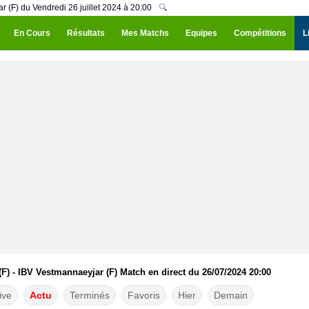
ar (F) du Vendredi 26 juillet 2024 à 20:00
🔍
En Cours
Résultats
Mes Matchs
Equipes
Compétitions
L
 (F) - IBV Vestmannaeyjar (F) Match en direct du 26/07/2024 20:00
ive
Actu
Terminés
Favoris
Hier
Demain