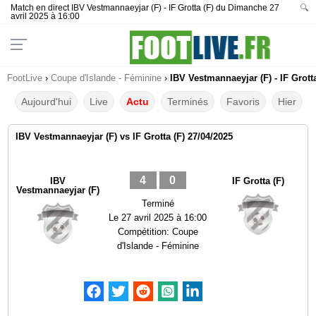
Match en direct IBV Vestmannaeyjar (F) - IF Grotta (F) du Dimanche 27
🔍
avril 2025 à 16:00
FootLive
›
Coupe d'Islande - Féminine
›
IBV Vestmannaeyjar (F) - IF Grott
Aujourd'hui
Live
Actu
Terminés
Favoris
Hier
IBV Vestmannaeyjar (F) vs IF Grotta (F) 27/04/2025
4
0
IBV
IF Grotta (F)
Vestmannaeyjar (F)
Terminé
Le
27 avril 2025 à 16:00
Compétition:
Coupe
d'Islande - Féminine