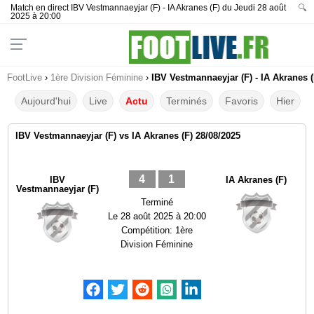
Match en direct IBV Vestmannaeyjar (F) - IA Akranes (F) du Jeudi 28 août
🔍
2025 à 20:00
FootLive
›
1ère Division Féminine
›
IBV Vestmannaeyjar (F) - IA Akranes (
Aujourd'hui
Live
Actu
Terminés
Favoris
Hier
IBV Vestmannaeyjar (F) vs IA Akranes (F) 28/08/2025
4
1
IBV
IA Akranes (F)
Vestmannaeyjar (F)
Terminé
Le
28 août 2025 à 20:00
Compétition:
1ère
Division Féminine