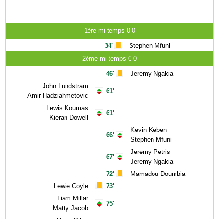
1ère mi-temps 0-0
34'
Stephen Mfuni
2ème mi-temps 0-0
46'
Jeremy Ngakia
John Lundstram
61'
Amir Hadziahmetovic
Lewis Koumas
61'
Kieran Dowell
Kevin Keben
66'
Stephen Mfuni
Jeremy Petris
67'
Jeremy Ngakia
72'
Mamadou Doumbia
Lewie Coyle
73'
Liam Millar
75'
Matty Jacob