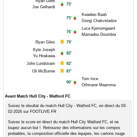
Ryan Giles
75'
Joe Gelhardt
Kwadwo Baah
75'
Giorgi Chakvetadze
Luca Kjerrumgaard
76'
Mamadou Doumbia
Ryan Giles
79'
Kyle Joseph
82'
Yu Hirakawa
John Lundstram
82'
Oli McBurnie
87'
Tom Ince
90'
Othmane Maamma
Avant Match Hull City - Watford FC
Suivez le résultat du match Hull City - Watford FC, en direct du 03-
02-2026 sur FOOTLIVE.FR
Suivez le score en direct du match Hull City Watford FC, et ne
loupez aucun but !. Retrouvez des informations sur les compos
probables, la composition officielle des équipes, les cartons rouge