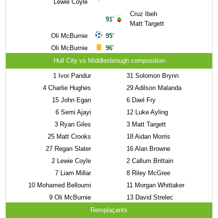
Lewie Coyle
Cruz Ibeh
91'
Matt Targett
Oli McBurnie
95'
Oli McBurnie
96'
Hull City vs Middlesbrough composition
1
Ivor Pandur
31
Solomon Brynn
4
Charlie Hughes
29
Adilson Malanda
15
John Egan
6
Dael Fry
6
Semi Ajayi
12
Luke Ayling
3
Ryan Giles
3
Matt Targett
25
Matt Crooks
18
Aidan Morris
27
Regan Slater
16
Alan Browne
2
Lewie Coyle
2
Callum Brittain
7
Liam Millar
8
Riley McGree
10
Mohamed Belloumi
11
Morgan Whittaker
9
Oli McBurnie
13
David Strelec
Remplaçants