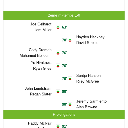
2ème mi-temps 1-0
Joe Gelhardt
63'
Liam Millar
Hayden Hackney
70'
David Strelec
Cody Drameh
76'
Mohamed Belloumi
Yu Hirakawa
76'
Ryan Giles
Sontje Hansen
76'
Riley McGree
John Lundstram
90'
Regan Slater
Jeremy Sarmiento
90'
Alan Browne
Prolongations
Paddy McNair
91'