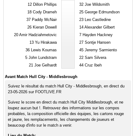
12
Dillon Phillips
32
Joe Wildsmith
18
Cody Drameh
25
George Edmundson
37
Paddy McNair
23
Leo Castledine
26
Kieran Dowell
14
Alexander Gilbert
20
Amir Hadziahmetovic
7
Hayden Hackney
13
Yu Hirakawa
27
Sontje Hansen
36
Lewis Koumas
45
Jeremy Sarmiento
5
John Lundstram
22
Sam Silvera
21
Joe Gelhardt
44
Cruz Ibeh
Avant Match Hull City - Middlesbrough
Suivez le résultat du match Hull City - Middlesbrough, en direct du
23-05-2026 sur FOOTLIVE.FR
Suivez le score en direct du match Hull City Middlesbrough, et ne
loupez aucun but !. Retrouvez des informations sur les compos
probables, la composition officielle des équipes, les cartons rouge
et jaune, les remplacements, les changements de joueurs et
beaucoup d'info sur le match a venir.
Lieu du Match: