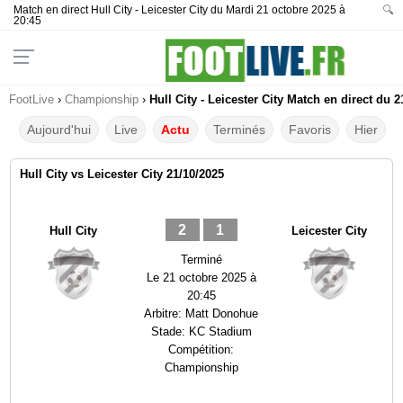
Match en direct Hull City - Leicester City du Mardi 21 octobre 2025 à
🔍
20:45
FootLive
›
Championship
›
Hull City - Leicester City Match en direct du 2
Aujourd'hui
Live
Actu
Terminés
Favoris
Hier
Hull City vs Leicester City 21/10/2025
2
1
Hull City
Leicester City
Terminé
Le
21 octobre 2025 à
20:45
Arbitre:
Matt Donohue
Stade:
KC Stadium
Compétition:
Championship