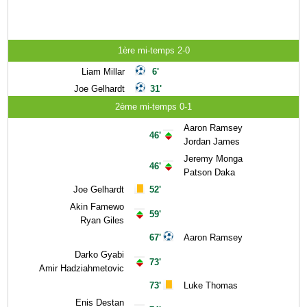
1ère mi-temps 2-0
Liam Millar
6'
Joe Gelhardt
31'
2ème mi-temps 0-1
Aaron Ramsey
46'
Jordan James
Jeremy Monga
46'
Patson Daka
Joe Gelhardt
52'
Akin Famewo
59'
Ryan Giles
67'
Aaron Ramsey
Darko Gyabi
73'
Amir Hadziahmetovic
73'
Luke Thomas
Enis Destan