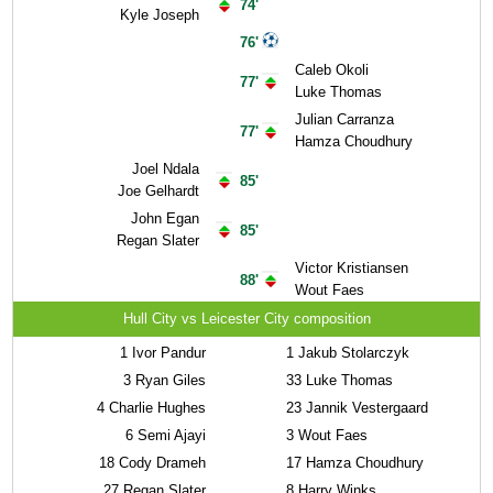
74'
Kyle Joseph
76'
Caleb Okoli
77'
Luke Thomas
Julian Carranza
77'
Hamza Choudhury
Joel Ndala
85'
Joe Gelhardt
John Egan
85'
Regan Slater
Victor Kristiansen
88'
Wout Faes
Hull City vs Leicester City composition
1
Ivor Pandur
1
Jakub Stolarczyk
3
Ryan Giles
33
Luke Thomas
4
Charlie Hughes
23
Jannik Vestergaard
6
Semi Ajayi
3
Wout Faes
18
Cody Drameh
17
Hamza Choudhury
27
Regan Slater
8
Harry Winks