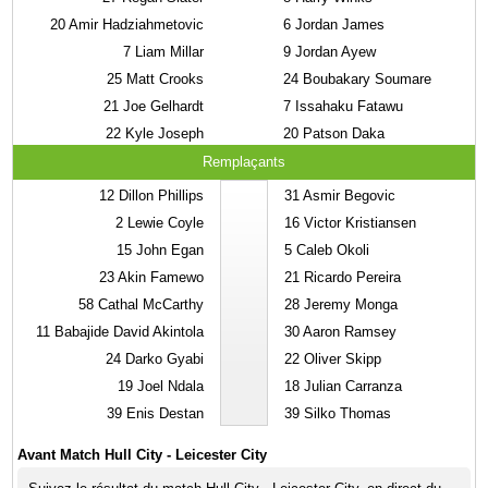
20
Amir Hadziahmetovic
6
Jordan James
7
Liam Millar
9
Jordan Ayew
25
Matt Crooks
24
Boubakary Soumare
21
Joe Gelhardt
7
Issahaku Fatawu
22
Kyle Joseph
20
Patson Daka
Remplaçants
12
Dillon Phillips
31
Asmir Begovic
2
Lewie Coyle
16
Victor Kristiansen
15
John Egan
5
Caleb Okoli
23
Akin Famewo
21
Ricardo Pereira
58
Cathal McCarthy
28
Jeremy Monga
11
Babajide David Akintola
30
Aaron Ramsey
24
Darko Gyabi
22
Oliver Skipp
19
Joel Ndala
18
Julian Carranza
39
Enis Destan
39
Silko Thomas
Avant Match Hull City - Leicester City