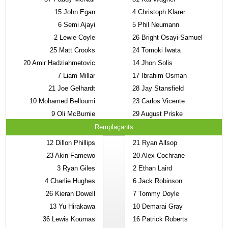
15
John Egan
4
Christoph Klarer
6
Semi Ajayi
5
Phil Neumann
2
Lewie Coyle
26
Bright Osayi-Samuel
25
Matt Crooks
24
Tomoki Iwata
20
Amir Hadziahmetovic
14
Jhon Solis
7
Liam Millar
17
Ibrahim Osman
21
Joe Gelhardt
28
Jay Stansfield
10
Mohamed Belloumi
23
Carlos Vicente
9
Oli McBurnie
29
August Priske
Remplaçants
12
Dillon Phillips
21
Ryan Allsop
23
Akin Famewo
20
Alex Cochrane
3
Ryan Giles
2
Ethan Laird
4
Charlie Hughes
6
Jack Robinson
26
Kieran Dowell
7
Tommy Doyle
13
Yu Hirakawa
10
Demarai Gray
36
Lewis Koumas
16
Patrick Roberts