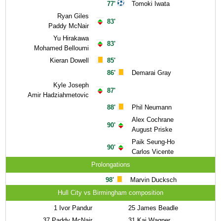
77'
Tomoki Iwata
Ryan Giles
83'
Paddy McNair
Yu Hirakawa
83'
Mohamed Belloumi
Kieran Dowell
85'
86'
Demarai Gray
Kyle Joseph
87'
Amir Hadziahmetovic
88'
Phil Neumann
Alex Cochrane
90'
August Priske
Paik Seung-Ho
90'
Carlos Vicente
Prolongations
98'
Marvin Ducksch
Hull City vs Birmingham composition
1
Ivor Pandur
25
James Beadle
37
Paddy McNair
31
Kai Wagner