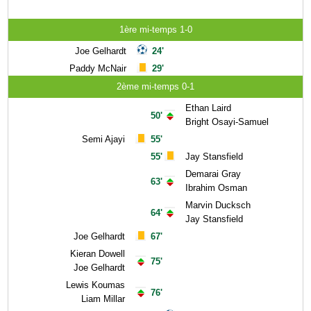
1ère mi-temps 1-0
Joe Gelhardt
24'
Paddy McNair
29'
2ème mi-temps 0-1
Ethan Laird
50'
Bright Osayi-Samuel
Semi Ajayi
55'
55'
Jay Stansfield
Demarai Gray
63'
Ibrahim Osman
Marvin Ducksch
64'
Jay Stansfield
Joe Gelhardt
67'
Kieran Dowell
75'
Joe Gelhardt
Lewis Koumas
76'
Liam Millar