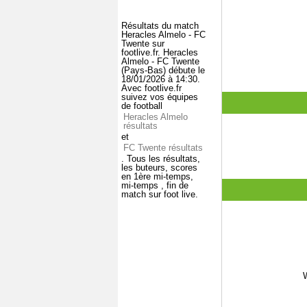
Résultats du match
Heracles Almelo - FC
Twente sur
footlive.fr. Heracles
Almelo - FC Twente
(Pays-Bas) débute le
18/01/2026 à 14:30.
Avec footlive.fr
suivez vos équipes
de football
Heracles Almelo
résultats
et
FC Twente résultats
. Tous les résultats,
les buteurs, scores
en 1ère mi-temps,
mi-temps , fin de
match sur foot live.
W