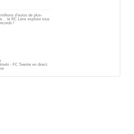
millions d’euros de plus-
ue… le RC Lens explose tous
records !
e
melo - FC Twente en direct.
sie