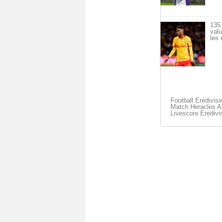
135 
val
les 
Football Eredivisi
Match Heracles Al
Livescore Eredivi