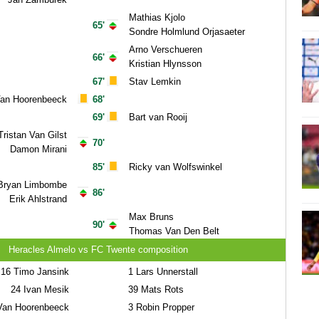
Mathias Kjolo
65'
Sondre Holmlund Orjasaeter
Arno Verschueren
66'
Kristian Hlynsson
67'
Stav Lemkin
Van Hoorenbeeck
68'
69'
Bart van Rooij
Tristan Van Gilst
70'
Damon Mirani
85'
Ricky van Wolfswinkel
Bryan Limbombe
86'
Erik Ahlstrand
Max Bruns
90'
Thomas Van Den Belt
Heracles Almelo vs FC Twente composition
16
Timo Jansink
1
Lars Unnerstall
24
Ivan Mesik
39
Mats Rots
Van Hoorenbeeck
3
Robin Propper