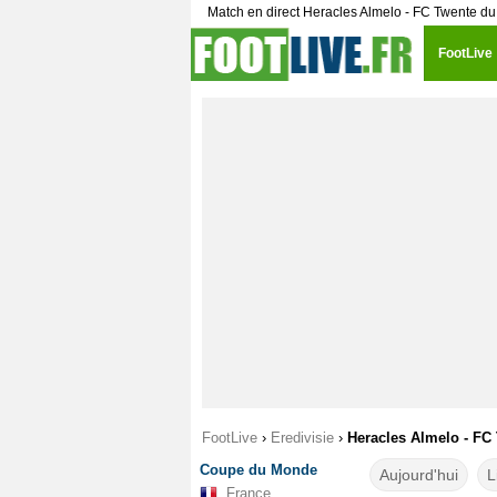
Match en direct Heracles Almelo - FC Twente d
FootLive
FootLive
›
Eredivisie
›
Heracles Almelo - FC 
Coupe du Monde
Aujourd'hui
L
France