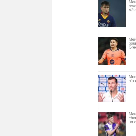
Merc
reve
Vél
Merc
pou
Gre
Mer
n’a 
Mer
cho
un a