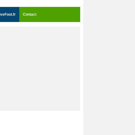
iveFoot.fr
Contact