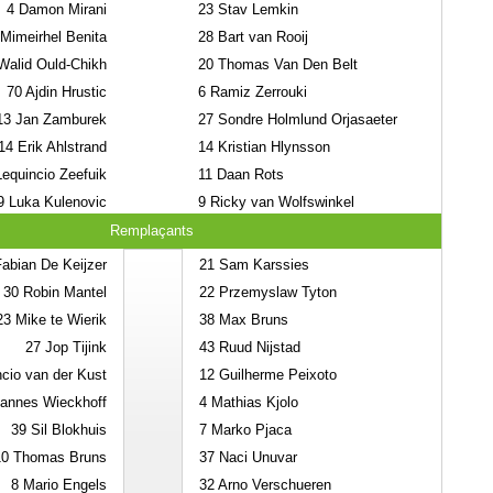
4
Damon Mirani
23
Stav Lemkin
Mimeirhel Benita
28
Bart van Rooij
alid Ould-Chikh
20
Thomas Van Den Belt
70
Ajdin Hrustic
6
Ramiz Zerrouki
13
Jan Zamburek
27
Sondre Holmlund Orjasaeter
14
Erik Ahlstrand
14
Kristian Hlynsson
equincio Zeefuik
11
Daan Rots
9
Luka Kulenovic
9
Ricky van Wolfswinkel
Remplaçants
abian De Keijzer
21
Sam Karssies
30
Robin Mantel
22
Przemyslaw Tyton
23
Mike te Wierik
38
Max Bruns
27
Jop Tijink
43
Ruud Nijstad
cio van der Kust
12
Guilherme Peixoto
annes Wieckhoff
4
Mathias Kjolo
39
Sil Blokhuis
7
Marko Pjaca
10
Thomas Bruns
37
Naci Unuvar
8
Mario Engels
32
Arno Verschueren