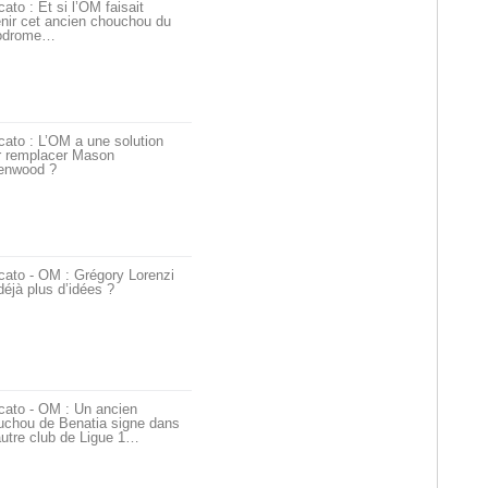
ato : Et si l’OM faisait
nir cet ancien chouchou du
odrome…
ato : L’OM a une solution
r remplacer Mason
enwood ?
cato - OM : Grégory Lorenzi
déjà plus d’idées ?
cato - OM : Un ancien
uchou de Benatia signe dans
utre club de Ligue 1…