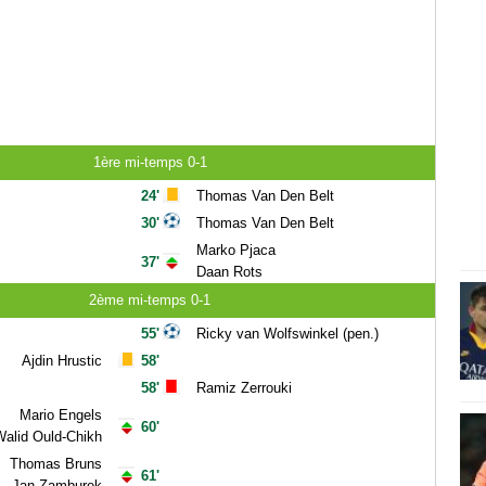
1ère mi-temps 0-1
24'
Thomas Van Den Belt
30'
Thomas Van Den Belt
Marko Pjaca
37'
Daan Rots
2ème mi-temps 0-1
55'
Ricky van Wolfswinkel (pen.)
Ajdin Hrustic
58'
58'
Ramiz Zerrouki
Mario Engels
60'
alid Ould-Chikh
Thomas Bruns
61'
Jan Zamburek