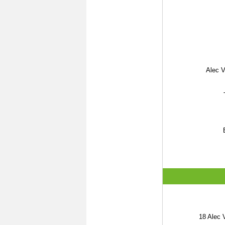
Alec 
18
Alec 