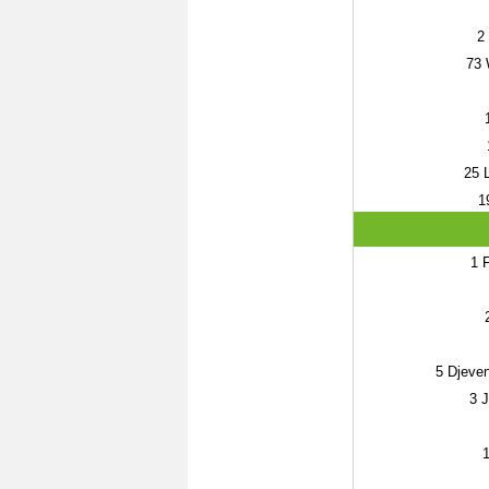
2
73
W
25
L
1
1
F
5
Djeven
3
J