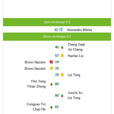
1ère mi-temps 0-1
31'
Alexandru Mitrita
2ème mi-temps 0-1
Zhang Jiaqi
46'
Jin Cheng
57'
Haofan Liu
Bruno Nazario
74'
Bruno Nazario
76'
78'
Lei Tong
Yilin Yang
80'
Yihao Zhong
Junchi Xu
80'
Lei Tong
Congyao Yin
81'
Chao He