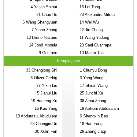
4
Yeljan Shinar
16
Lei Tong
21
Chao He
28
Alexandru Mitrita
6
Wang Shangyuan
14
Wei Wu
7
Yihao Zhong
22
Jin Cheng
10
Bruno Nazario
11
Wang Yudong
14
Jordi Mboula
23
Saul Guarirapa
9
Gustavo
10
Marko Tolic
Remplaçants
33
Chenglong Shi
1
Chunyu Dong
3
Oliver Gerbig
3
Yang Wang
27
Yixin Liu
17
Shiqin Wang
5
Jiahui Liu
25
Junchi Xu
19
Haofeng Xu
38
Aihui Zhang
16
Kuo Yang
19
Ablikim Abdusalam
13
Abdurasul Abudulam
6
Shengxin Bao
28
Changjie Du
18
Hao Fang
30
Xulin Fan
29
Zhang Jiaqi