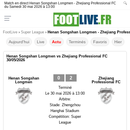
Match en direct Henan Songshan Longmen - Zhejiang Professional FC
🔍
du Samedi 30 mai 2026 à 13:00
FootLive
›
Super League
›
Henan Songshan Longmen - Zhejiang Professio
Aujourd'hui
Live
Actu
Terminés
Favoris
Hier
Henan Songshan Longmen vs Zhejiang Professional FC
30/05/2026
0
2
Henan Songshan
Zhejiang
Longmen
Professional FC
Terminé
Le
30 mai 2026 à 13:00
Arbitre:
Stade:
Zhengzhou
Hanghai Stadium
Compétition:
Super
League