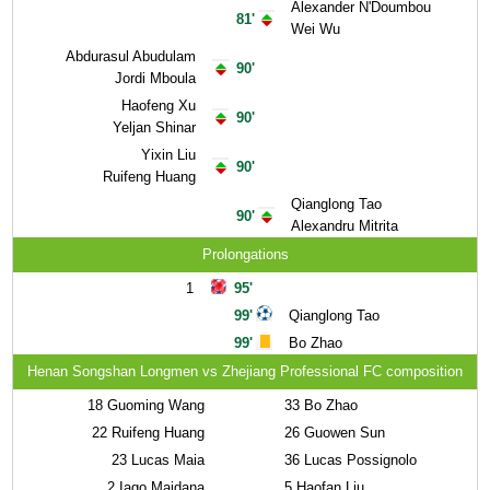
Alexander N'Doumbou
81'
Wei Wu
Abdurasul Abudulam
90'
Jordi Mboula
Haofeng Xu
90'
Yeljan Shinar
Yixin Liu
90'
Ruifeng Huang
Qianglong Tao
90'
Alexandru Mitrita
Prolongations
1
95'
99'
Qianglong Tao
99'
Bo Zhao
Henan Songshan Longmen vs Zhejiang Professional FC composition
18
Guoming Wang
33
Bo Zhao
22
Ruifeng Huang
26
Guowen Sun
23
Lucas Maia
36
Lucas Possignolo
2
Iago Maidana
5
Haofan Liu