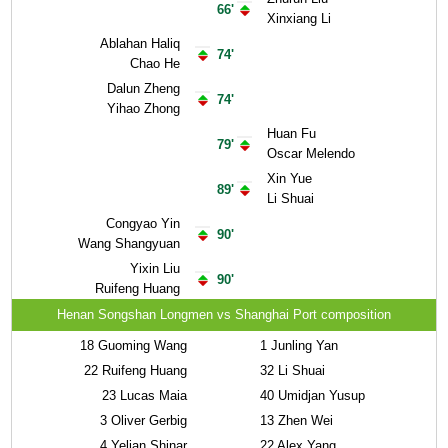
66'
Xinxiang Li
Ablahan Haliq
74'
Chao He
Dalun Zheng
74'
Yihao Zhong
Huan Fu
79'
Oscar Melendo
Xin Yue
89'
Li Shuai
Congyao Yin
90'
Wang Shangyuan
Yixin Liu
90'
Ruifeng Huang
Henan Songshan Longmen vs Shanghai Port composition
18
Guoming Wang
1
Junling Yan
22
Ruifeng Huang
32
Li Shuai
23
Lucas Maia
40
Umidjan Yusup
3
Oliver Gerbig
13
Zhen Wei
4
Yeljan Shinar
22
Alex Yang