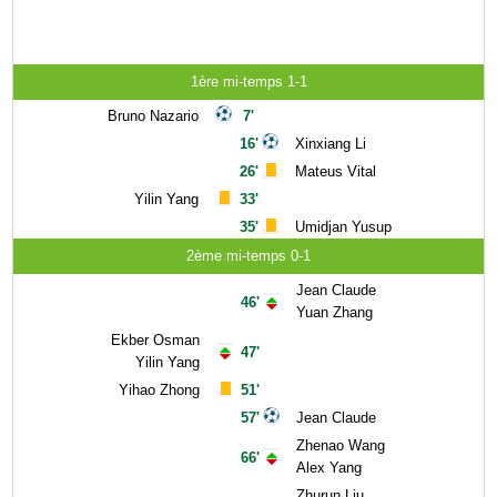
1ère mi-temps 1-1
Bruno Nazario
7'
16'
Xinxiang Li
26'
Mateus Vital
Yilin Yang
33'
35'
Umidjan Yusup
2ème mi-temps 0-1
Jean Claude
46'
Yuan Zhang
Ekber Osman
47'
Yilin Yang
Yihao Zhong
51'
57'
Jean Claude
Zhenao Wang
66'
Alex Yang
Zhurun Liu