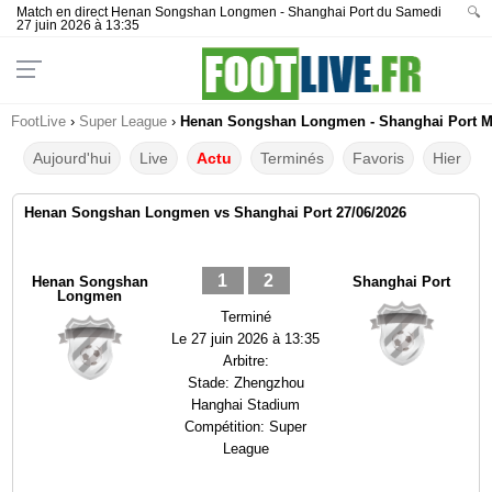
Match en direct Henan Songshan Longmen - Shanghai Port du Samedi
🔍
27 juin 2026 à 13:35
FootLive
›
Super League
›
Henan Songshan Longmen - Shanghai Port Mat
Aujourd'hui
Live
Actu
Terminés
Favoris
Hier
Henan Songshan Longmen vs Shanghai Port 27/06/2026
1
2
Henan Songshan
Shanghai Port
Longmen
Terminé
Le
27 juin 2026 à 13:35
Arbitre:
Stade:
Zhengzhou
Hanghai Stadium
Compétition:
Super
League