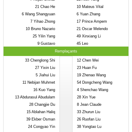
21
Chao He
10
Mateus Vital
6
Wang Shangyuan
6
Yuan Zhang
7
Yihao Zhong
17
Prince Ampem
10
Bruno Nazario
21
Oscar Melendo
25
Yilin Yang
49
Xinxiang Li
9
Gustavo
45
Leo
Remplaçants
33
Chenglong Shi
12
Chen Wei
27
Yixin Liu
23
Huan Fu
5
Jiahui Liu
19
Zhenao Wang
11
Nebijan Muhmet
54
Dongcheng Wang
16
Kuo Yang
4
Shenchao Wang
13
Abdurasul Abudulam
28
Xin Yue
28
Changjie Du
8
Jean Claude
15
Ablahan Haliq
33
Zhurun Liu
39
Ekber Osman
26
Ruofan Liu
24
Congyao Yin
38
Yongtao Lu