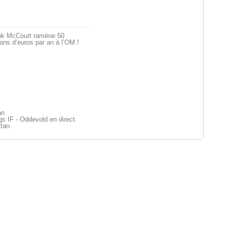
nk McCourt ramène 50
ions d’euros par an à l’OM !
an
s IF - Oddevold en direct.
ttan