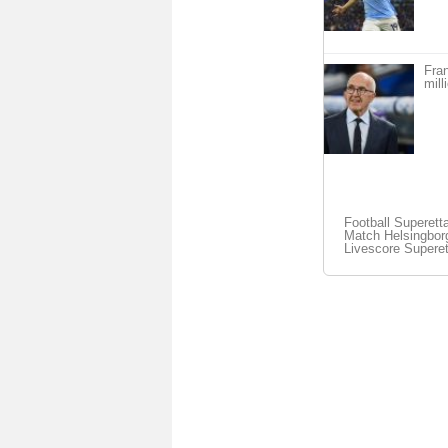
Fra
mill
Football Superett
Match Helsingborg
Livescore Supere