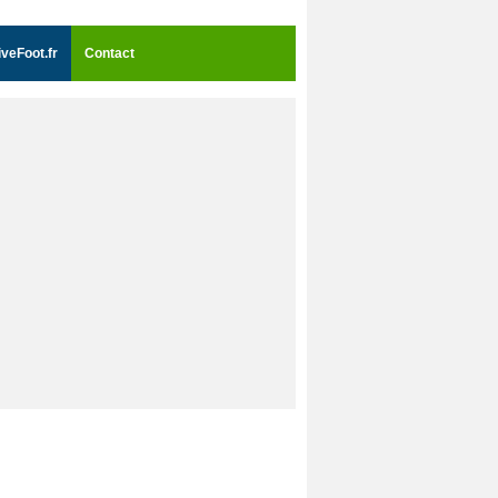
iveFoot.fr
Contact