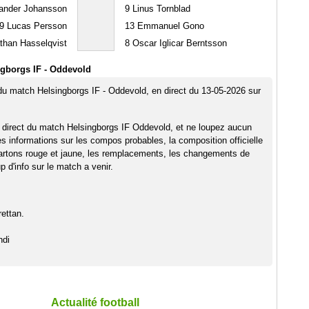
ander Johansson
9
Linus Tornblad
9
Lucas Persson
13
Emmanuel Gono
han Hasselqvist
8
Oscar Iglicar Berntsson
gborgs IF - Oddevold
 du match Helsingborgs IF - Oddevold, en direct du 13-05-2026 sur
 direct du match Helsingborgs IF Oddevold, et ne loupez aucun
es informations sur les compos probables, la composition officielle
artons rouge et jaune, les remplacements, les changements de
 d'info sur le match a venir.
ettan.
hdi
Actualité football