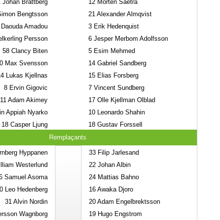
1
Johan Brattberg
12
Morten Saetra
imon Bengtsson
21
Alexander Almqvist
Daouda Amadou
3
Erik Hedenquist
lkerling Persson
6
Jesper Merbom Adolfsson
58
Clancy Biten
5
Esim Mehmed
0
Max Svensson
14
Gabriel Sandberg
14
Lukas Kjellnas
15
Elias Forsberg
8
Ervin Gigovic
7
Vincent Sundberg
11
Adam Akimey
17
Olle Kjellman Olblad
n Appiah Nyarko
10
Leonardo Shahin
18
Casper Ljung
18
Gustav Forssell
Remplaçants
rnberg Hyppanen
33
Filip Jarlesand
lliam Westerlund
22
Johan Albin
6
Samuel Asoma
24
Mattias Bahno
0
Leo Hedenberg
16
Awaka Djoro
31
Alvin Nordin
20
Adam Engelbrektsson
ersson Wagnborg
19
Hugo Engstrom