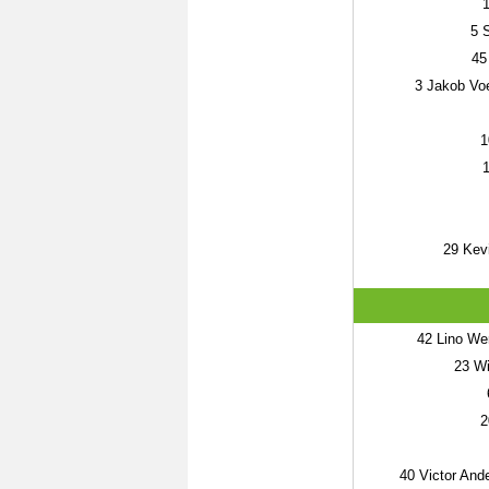
5
S
45
3
Jakob Voe
1
29
Kevi
42
Lino We
23
Wi
2
40
Victor And