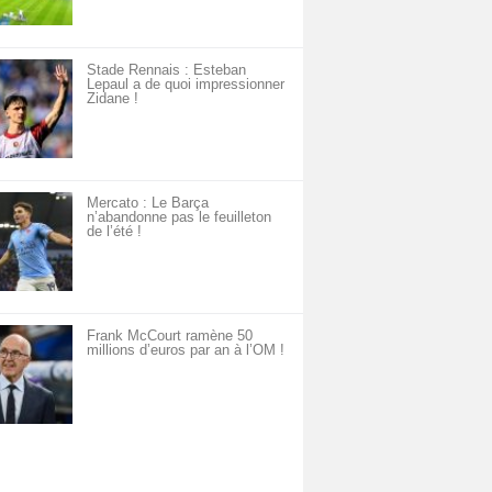
Stade Rennais : Esteban
Lepaul a de quoi impressionner
Zidane !
Mercato : Le Barça
n’abandonne pas le feuilleton
de l’été !
Frank McCourt ramène 50
millions d’euros par an à l’OM !