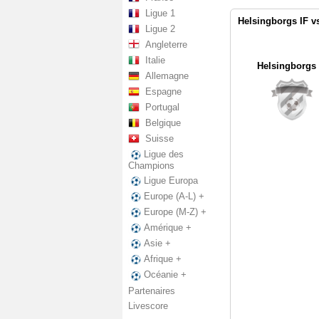
Ligue 1
Helsingborgs IF v
Ligue 2
Angleterre
Italie
Helsingborgs 
Allemagne
Espagne
Portugal
Belgique
Suisse
Ligue des
Champions
Ligue Europa
Europe (A-L) +
Europe (M-Z) +
Amérique +
Asie +
Afrique +
Océanie +
Partenaires
Livescore