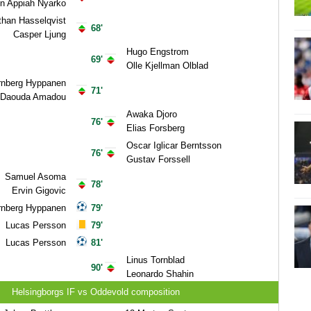
n Appiah Nyarko
than Hasselqvist
68'
Casper Ljung
Hugo Engstrom
69'
Olle Kjellman Olblad
rnberg Hyppanen
71'
Daouda Amadou
Awaka Djoro
76'
Elias Forsberg
Oscar Iglicar Berntsson
76'
Gustav Forssell
Samuel Asoma
78'
Ervin Gigovic
rnberg Hyppanen
79'
Lucas Persson
79'
Lucas Persson
81'
Linus Tornblad
90'
Leonardo Shahin
Helsingborgs IF vs Oddevold composition