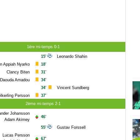
1ère mi-temps 0-1
15'
Leonardo Shahin
n Appiah Nyarko
18'
Clancy Biten
31'
Daouda Amadou
34'
34'
Vincent Sundberg
lkerling Persson
37'
2ème mi-temps 2-1
ander Johansson
46'
Adam Akimey
55'
Gustav Forssell
Lucas Persson
67'