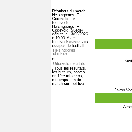
Résultats du match
Helsingborgs IF -
Oddevold sur
footlive.fr.
Helsingborgs IF -
Oddevold (Suède)
débute le 13/05/2026
à 19:00. Avec
footlive.fr suivez vos
équipes de football
Helsingborgs IF
résultats
et
Kevi
Oddevold résultats
. Tous les résultats,
les buteurs, scores
en 1ère mi-temps,
mi-temps , fin de
match sur foot live.
Jakob Voe
Alex