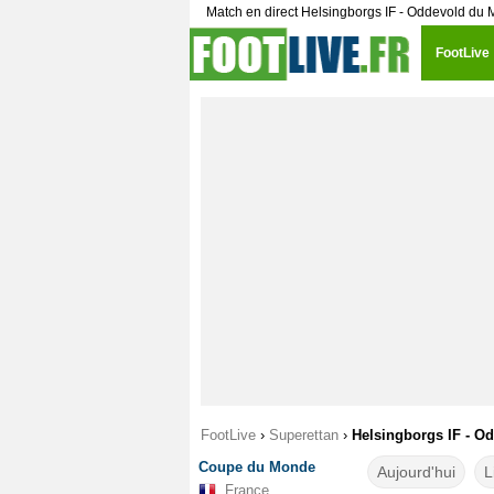
Match en direct Helsingborgs IF - Oddevold du 
FootLive
FootLive
›
Superettan
›
Helsingborgs IF - Od
Coupe du Monde
Aujourd'hui
L
France