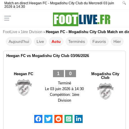
Match en direct Heegan FC - Mogadishu City Club du Mercredi 03 juin
🔍
2026 à 14:30
FootLive
›
1ère Division
›
Heegan FC - Mogadishu City Club Match en dir
Aujourd'hui
Live
Actu
Terminés
Favoris
Hier
Heegan FC vs Mogadishu City Club 03/06/2026
1
0
Heegan FC
Mogadishu City
Club
Terminé
Le
03 juin 2026 à 14:30
Compétition:
1ère
Division