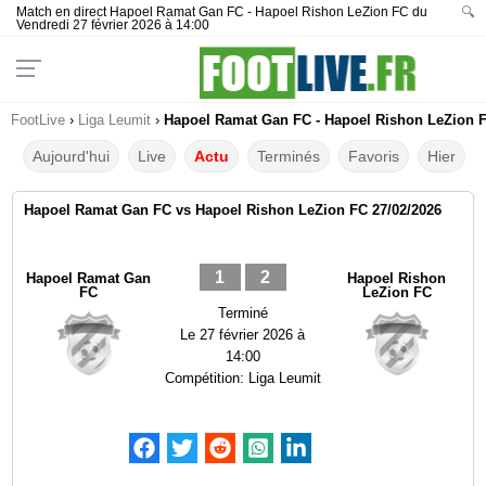
Match en direct Hapoel Ramat Gan FC - Hapoel Rishon LeZion FC du
🔍
Vendredi 27 février 2026 à 14:00
FootLive
›
Liga Leumit
›
Hapoel Ramat Gan FC - Hapoel Rishon LeZion FC
Aujourd'hui
Live
Actu
Terminés
Favoris
Hier
Hapoel Ramat Gan FC vs Hapoel Rishon LeZion FC 27/02/2026
1
2
Hapoel Ramat Gan
Hapoel Rishon
FC
LeZion FC
Terminé
Le
27 février 2026 à
14:00
Compétition:
Liga Leumit