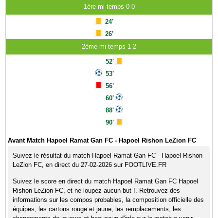
1ère mi-temps 0-0
24'
26'
2ème mi-temps 1-2
52'
53'
56'
60'
88'
90'
Avant Match Hapoel Ramat Gan FC - Hapoel Rishon LeZion FC
Suivez le résultat du match Hapoel Ramat Gan FC - Hapoel Rishon
LeZion FC, en direct du 27-02-2026 sur FOOTLIVE.FR
Suivez le score en direct du match Hapoel Ramat Gan FC Hapoel
Rishon LeZion FC, et ne loupez aucun but !. Retrouvez des
informations sur les compos probables, la composition officielle des
équipes, les cartons rouge et jaune, les remplacements, les