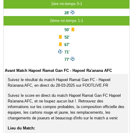
1ère mi-temps 0-1
28'
2ème mi-temps 1-1
50'
52'
67'
71'
77'
Avant Match Hapoel Ramat Gan FC - Hapoel Ra'anana AFC
Suivez le résultat du match Hapoel Ramat Gan FC - Hapoel
Ra'anana AFC, en direct du 28-03-2025 sur FOOTLIVE.FR
Suivez le score en direct du match Hapoel Ramat Gan FC Hapoel
Ra'anana AFC, et ne loupez aucun but !. Retrouvez des
informations sur les compos probables, la composition officielle des
équipes, les cartons rouge et jaune, les remplacements, les
changements de joueurs et beaucoup d'info sur le match a venir.
Lieu du Match: