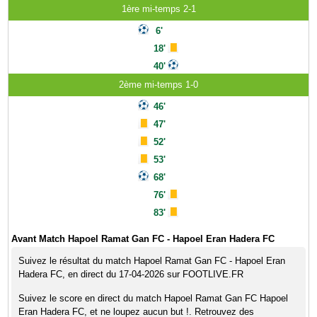
1ère mi-temps 2-1
6'
18'
40'
2ème mi-temps 1-0
46'
47'
52'
53'
68'
76'
83'
Avant Match Hapoel Ramat Gan FC - Hapoel Eran Hadera FC
Suivez le résultat du match Hapoel Ramat Gan FC - Hapoel Eran
Hadera FC, en direct du 17-04-2026 sur FOOTLIVE.FR
Suivez le score en direct du match Hapoel Ramat Gan FC Hapoel
Eran Hadera FC, et ne loupez aucun but !. Retrouvez des