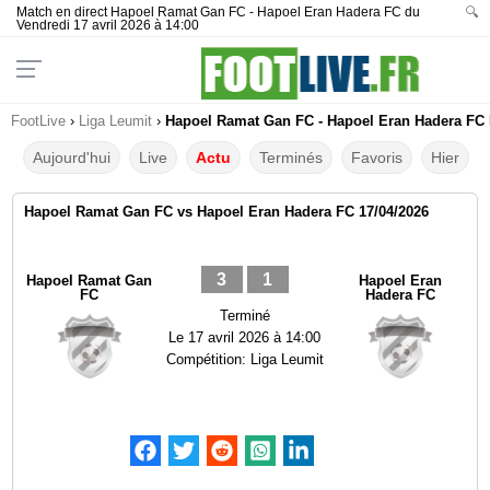
Match en direct Hapoel Ramat Gan FC - Hapoel Eran Hadera FC du
🔍
Vendredi 17 avril 2026 à 14:00
FootLive
›
Liga Leumit
›
Hapoel Ramat Gan FC - Hapoel Eran Hadera FC M
Aujourd'hui
Live
Actu
Terminés
Favoris
Hier
Hapoel Ramat Gan FC vs Hapoel Eran Hadera FC 17/04/2026
3
1
Hapoel Ramat Gan
Hapoel Eran
FC
Hadera FC
Terminé
Le
17 avril 2026 à 14:00
Compétition:
Liga Leumit