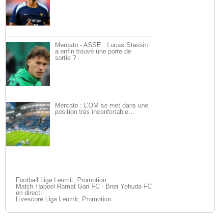
Mercato - ASSE : Lucas Stassin
a enfin trouvé une porte de
sortie ?
Mercato : L’OM se met dans une
position très inconfortable…
Football Liga Leumit, Promotion
Match Hapoel Ramat Gan FC - Bnei Yehuda FC
en direct.
Livescore Liga Leumit, Promotion