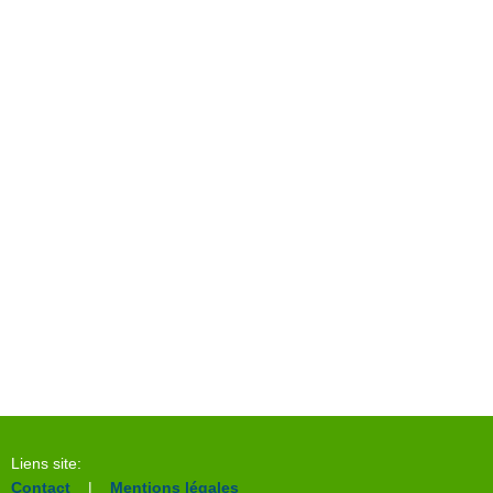
Liens site:
Contact
|
Mentions légales