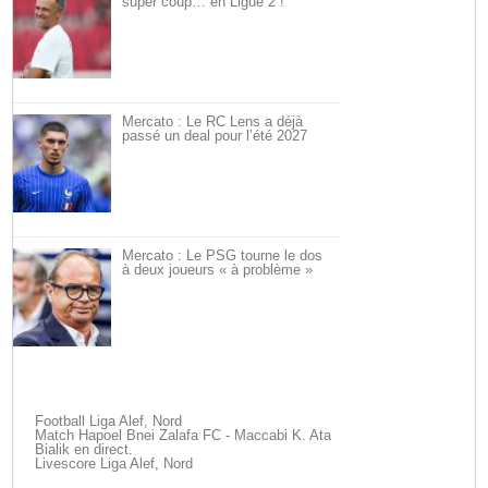
super coup… en Ligue 2 !
Mercato : Le RC Lens a déjà
passé un deal pour l’été 2027
Mercato : Le PSG tourne le dos
à deux joueurs « à problème »
Football Liga Alef, Nord
Match Hapoel Bnei Zalafa FC - Maccabi K. Ata
Bialik en direct.
Livescore Liga Alef, Nord