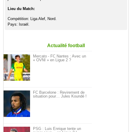
Lieu du Match:
Compétition: Liga Alef, Nord.
Pays: Israël.
Actualité football
Mercato - FC Nantes : Avec un
« OVNI » en Ligue 2 ?
FC Barcelone : Revirement de
situation pour… Jules Koundé !
PSG : Luis Enrique tente un