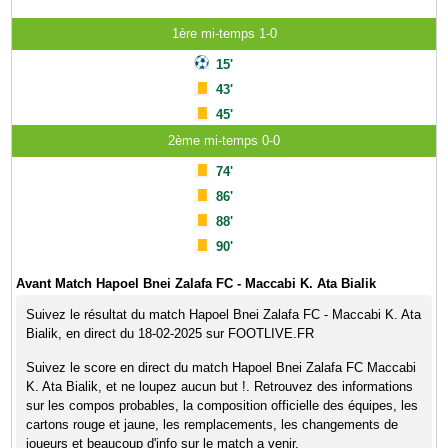
1ère mi-temps 1-0
15'
43'
45'
2ème mi-temps 0-0
74'
86'
88'
90'
Avant Match Hapoel Bnei Zalafa FC - Maccabi K. Ata Bialik
Suivez le résultat du match Hapoel Bnei Zalafa FC - Maccabi K. Ata
Bialik, en direct du 18-02-2025 sur FOOTLIVE.FR
Suivez le score en direct du match Hapoel Bnei Zalafa FC Maccabi
K. Ata Bialik, et ne loupez aucun but !. Retrouvez des informations
sur les compos probables, la composition officielle des équipes, les
cartons rouge et jaune, les remplacements, les changements de
joueurs et beaucoup d'info sur le match a venir.