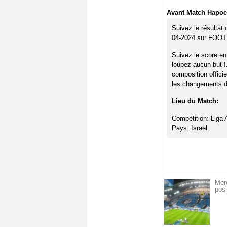
Avant Match Hapoel
Suivez le résultat
04-2024 sur FOO
Suivez le score en
loupez aucun but !
composition offici
les changements de
Lieu du Match:
Compétition: Liga A
Pays: Israël.
Mer
posi