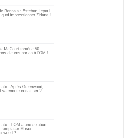
de Rennais : Esteban Lepaul
 quoi impressionner Zidane !
nk McCourt ramène 50
ions d’euros par an à l’OM !
cato : Après Greenwood,
 va encore encaisser ?
ato : L’OM a une solution
r remplacer Mason
enwood ?