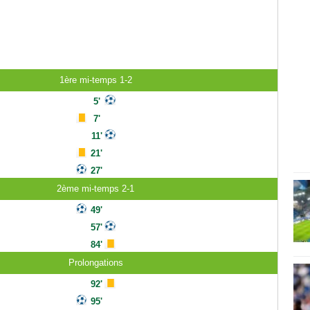
1ère mi-temps 1-2
5'
7'
11'
21'
27'
2ème mi-temps 2-1
49'
57'
84'
Prolongations
92'
95'