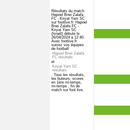
Résultats du match
Hapoel Bnei Zalafa
FC - Kiryat Yam SC
sur footlive.fr. Hapoel
Bnei Zalafa FC -
Kiryat Yam SC
(Israël) débute le
26/04/2024 à 12:40.
Avec footlive.fr
suivez vos équipes
de football
Hapoel Bnei Zalafa
FC résultats
et
Kiryat Yam SC
résultats
. Tous les résultats,
les buteurs, scores
en 1ère mi-temps,
mi-temps , fin de
match sur foot live.