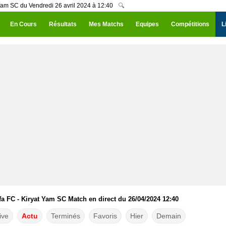
 Yam SC du Vendredi 26 avril 2024 à 12:40
🔍
En Cours
Résultats
Mes Matchs
Equipes
Compétitions
L
fa FC - Kiryat Yam SC Match en direct du 26/04/2024 12:40
ive
Actu
Terminés
Favoris
Hier
Demain