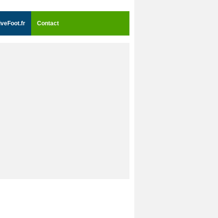
iveFoot.fr
Contact