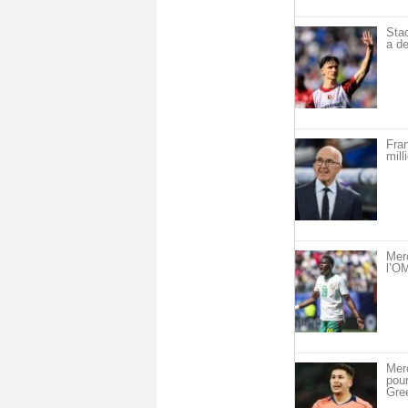
Sta
a de
Fra
mill
Mer
l’OM
Merc
pou
Gre