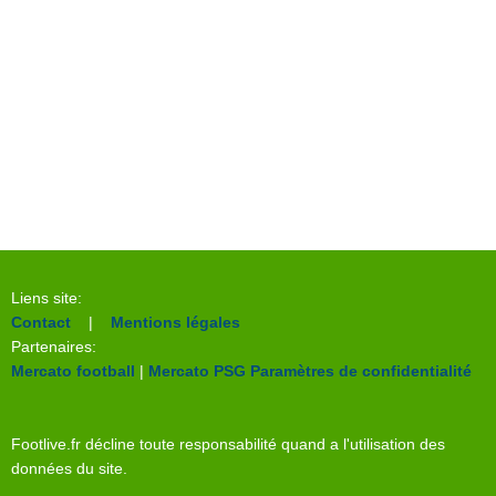
Liens site:
Contact
|
Mentions légales
Partenaires:
Mercato football
|
Mercato PSG
Paramètres de confidentialité
Footlive.fr décline toute responsabilité quand a l'utilisation des
données du site.