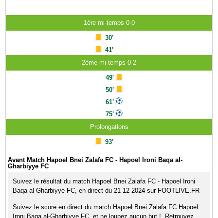
1ère mi-temps 0-0
30'
41'
2ème mi-temps 0-2
49'
50'
61'
75'
Prolongations
93'
Avant Match Hapoel Bnei Zalafa FC - Hapoel Ironi Baqa al-
Gharbiyye FC
Suivez le résultat du match Hapoel Bnei Zalafa FC - Hapoel Ironi
Baqa al-Gharbiyye FC, en direct du 21-12-2024 sur FOOTLIVE.FR
Suivez le score en direct du match Hapoel Bnei Zalafa FC Hapoel
Ironi Baqa al-Gharbiyye FC, et ne loupez aucun but !. Retrouvez