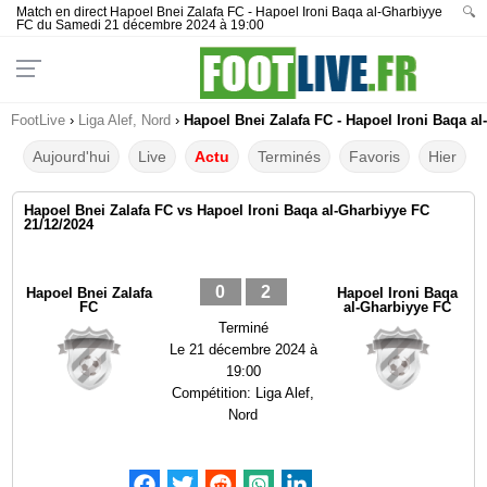
Match en direct Hapoel Bnei Zalafa FC - Hapoel Ironi Baqa al-Gharbiyye
🔍
FC du Samedi 21 décembre 2024 à 19:00
FootLive
›
Liga Alef, Nord
›
Hapoel Bnei Zalafa FC - Hapoel Ironi Baqa al
Aujourd'hui
Live
Actu
Terminés
Favoris
Hier
Hapoel Bnei Zalafa FC vs Hapoel Ironi Baqa al-Gharbiyye FC
21/12/2024
0
2
Hapoel Bnei Zalafa
Hapoel Ironi Baqa
FC
al-Gharbiyye FC
Terminé
Le
21 décembre 2024 à
19:00
Compétition:
Liga Alef,
Nord