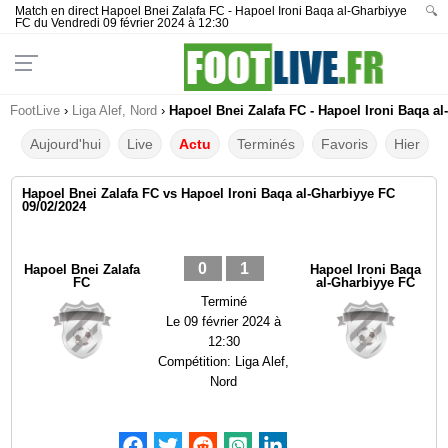
Match en direct Hapoel Bnei Zalafa FC - Hapoel Ironi Baqa al-Gharbiyye
🔍
FC du Vendredi 09 février 2024 à 12:30
FootLive
›
Liga Alef, Nord
›
Hapoel Bnei Zalafa FC - Hapoel Ironi Baqa al
Aujourd'hui
Live
Actu
Terminés
Favoris
Hier
Hapoel Bnei Zalafa FC vs Hapoel Ironi Baqa al-Gharbiyye FC
09/02/2024
0
1
Hapoel Bnei Zalafa
Hapoel Ironi Baqa
FC
al-Gharbiyye FC
Terminé
Le
09 février 2024 à
12:30
Compétition:
Liga Alef,
Nord