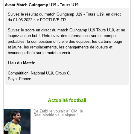
Avant Match Guingamp U19 - Tours U19
Suivez le résultat du match Guingamp U19 - Tours U19, en direct
du 01-05-2022 sur FOOTLIVE.FR
Suivez le score en direct du match Guingamp U19 Tours U19, et ne
loupez aucun but !. Retrouvez des informations sur les compos
probables, la composition officielle des équipes, les cartons rouge
et jaune, les remplacements, les changements de joueurs et
beaucoup d'info sur le match a venir.
Lieu du Match:
Compétition: National U19, Group C.
Pays: France.
Actualité football
De Zerbi le voulait à l’OM, le
Real Madrid va le signer !