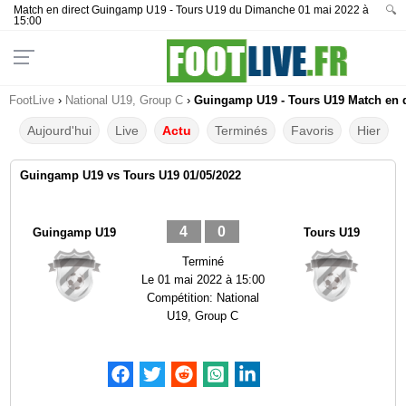
Match en direct Guingamp U19 - Tours U19 du Dimanche 01 mai 2022 à
🔍
15:00
FootLive
›
National U19, Group C
›
Guingamp U19 - Tours U19 Match en di
Aujourd'hui
Live
Actu
Terminés
Favoris
Hier
Guingamp U19 vs Tours U19 01/05/2022
4
0
Guingamp U19
Tours U19
Terminé
Le
01 mai 2022 à 15:00
Compétition:
National
U19, Group C