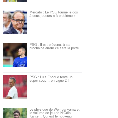
Mercato : Le PSG tourne le dos
à deux joueurs « à problème »
PSG : Il est prévenu, à sa
prochaine erreur ce sera la porte
PSG : Luis Enrique tente un
super coup… en Ligue 2 !
Le physique de Wembanyama et
le volume de jeu de N’Golo
Kanté… Qui est le nouveau