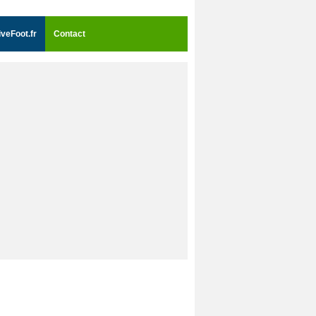
iveFoot.fr
Contact