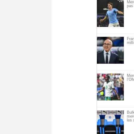
Mer
pas 
Fra
mill
Mer
l’OM
Bulk
merc
les 