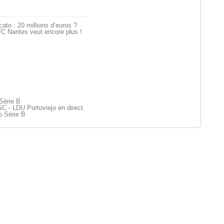
ato : 20 millions d’euros ?
C Nantes veut encore plus !
Série B
 - LDU Portoviejo en direct.
o Série B