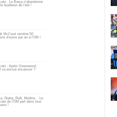
cato : Le Barça n’abandonne
le feuilleton de l’été !
nk McCourt ramène 50
ions d’euros par an à l’OM !
cato : Après Greenwood,
 va encore encaisser ?
a, Diatta, Rulli, Medina… Le
ato de l’OM part dans tous
sens !