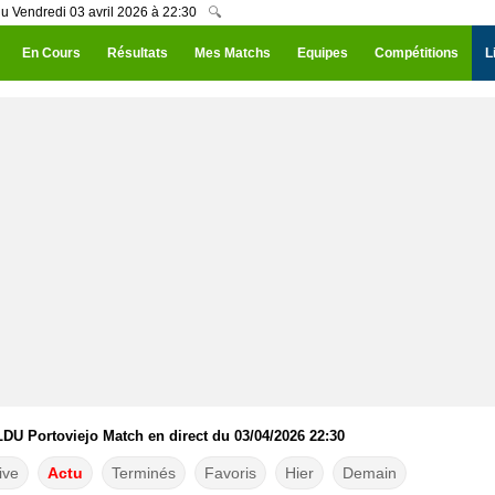
u Vendredi 03 avril 2026 à 22:30
🔍
En Cours
Résultats
Mes Matchs
Equipes
Compétitions
L
DU Portoviejo Match en direct du 03/04/2026 22:30
ive
Actu
Terminés
Favoris
Hier
Demain