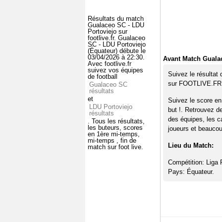
Résultats du match
Gualaceo SC - LDU
Portoviejo sur
footlive.fr. Gualaceo
SC - LDU Portoviejo
(Équateur) débute le
03/04/2026 à 22:30.
Avant Match Guala
Avec footlive.fr
suivez vos équipes
Suivez le résultat
de football
sur FOOTLIVE.FR
Gualaceo SC
résultats
et
Suivez le score e
LDU Portoviejo
but !. Retrouvez d
résultats
des équipes, les c
. Tous les résultats,
les buteurs, scores
joueurs et beaucoup
en 1ère mi-temps,
mi-temps , fin de
Lieu du Match:
match sur foot live.
Compétition: Liga 
Pays: Équateur.