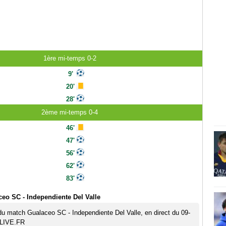
1ère mi-temps 0-2
9'
20'
28'
2ème mi-temps 0-4
46'
47'
56'
62'
83'
eo SC - Independiente Del Valle
 du match Gualaceo SC - Independiente Del Valle, en direct du 09-
TLIVE.FR