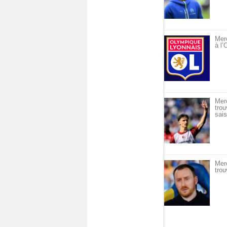
Merc
à l
Mer
trou
sais
Mer
trou