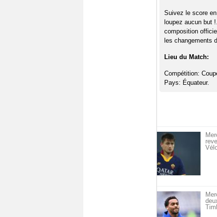
Suivez le score en
loupez aucun but !
composition offici
les changements de
Lieu du Match:
Compétition: Coupe
Pays: Équateur.
Merc
reve
Vél
Mer
deu
Timb