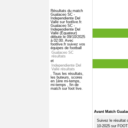
Résultats du match
Gualaceo SC -
Independiente Del
Valle sur footlive.fr.
Gualaceo SC -
Independiente Del
Valle (Équateur)
débute le 09/10/2025
à 02:00. Avec
footlive.fr suivez vos
équipes de football
Gualaceo SC
résultats
et
Independiente Del
Valle résultats
. Tous les résultats,
les buteurs, scores
en 1ère mi-temps,
mi-temps , fin de
match sur foot live.
Avant Match Gualac
Suivez le résultat
10-2025 sur FOO