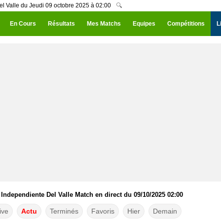
l Valle du Jeudi 09 octobre 2025 à 02:00
🔍
En Cours
Résultats
Mes Matchs
Equipes
Compétitions
L
Independiente Del Valle Match en direct du 09/10/2025 02:00
ive
Actu
Terminés
Favoris
Hier
Demain