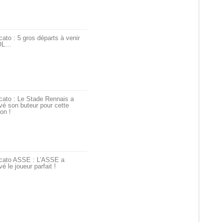
ato : 5 gros départs à venir
’OL…
cato : Le Stade Rennais a
vé son buteur pour cette
on !
cato ASSE : L’ASSE a
vé le joueur parfait !