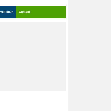
iveFoot.fr
Contact