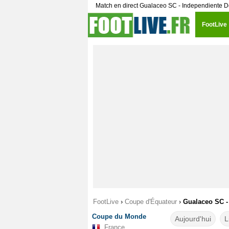
Match en direct Gualaceo SC - Independiente De
FootLive
FootLive
›
Coupe d'Équateur
›
Gualaceo SC - 
Coupe du Monde
Aujourd'hui
L
France