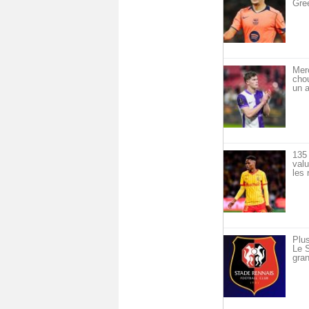
Gre
Mer
cho
un a
135 
val
les 
Plus
Le S
gran