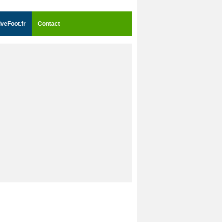
iveFoot.fr
Contact