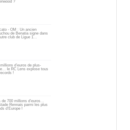
enwood ?
cato - OM : Un ancien
uchou de Benatia signe dans
utre club de Ligue 1…
millions d’euros de plus-
ue… le RC Lens explose tous
records !
 de 700 millions d’euros…
tade Rennais parmi les plus
ds d’Europe !