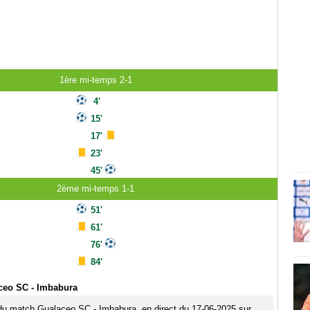
1ère mi-temps 2-1
4'
15'
17'
23'
45'
2ème mi-temps 1-1
51'
61'
76'
84'
ceo SC - Imbabura
 du match Gualaceo SC - Imbabura, en direct du 17-06-2025 sur