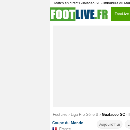
Match en direct Gualaceo SC - Imbabura du Mar
FootLive
FootLive
›
Liga Pro Série B
›
Gualaceo SC - I
Coupe du Monde
Aujourd'hui
L
France