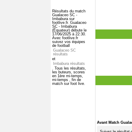
Résultats du match
Gualaceo SC -
Imbabura sur
footlive.fr. Gualaceo
SC - Imbabura
(Équateur) débute le
17/06/2025 à 22:30.
Avec footlive.fr
suivez vos équipes
de football
Gualaceo SC
résultats
et
Imbabura résultats
. Tous les résultats,
les buteurs, scores
en 1ère mi-temps,
mi-temps , fin de
match sur foot live.
Avant Match Guala
Suivez le résultat