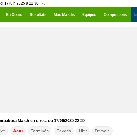
di 17 juin 2025 à 22:30
🔍
En Cours
Résultats
Mes Matchs
Equipes
Compétitions
L
mbabura Match en direct du 17/06/2025 22:30
ive
Actu
Terminés
Favoris
Hier
Demain