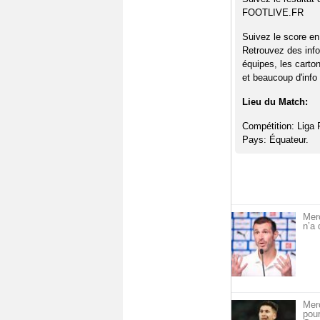
FOOTLIVE.FR
Suivez le score en
Retrouvez des info
équipes, les carto
et beaucoup d'info 
Lieu du Match:
Compétition: Liga 
Pays: Équateur.
Mer
n’a 
Merc
pou